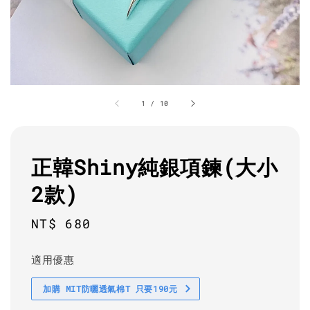
1
/
10
正韓Shiny純銀項鍊(大小
2款)
Regular
NT$ 680
price
適用優惠
加購 MIT防曬透氣棉T 只要190元