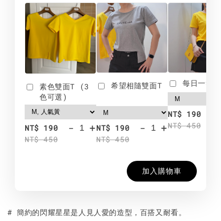
每日一笑雙
希望相隨雙面T
素色雙面T (3
色可選)
-
NT$ 190
NT$ 450
-
+
-
+
NT$ 190
NT$ 190
NT$ 450
NT$ 450
加入購物車
# 簡約的閃耀星星是人見人愛的造型，百搭又耐看。