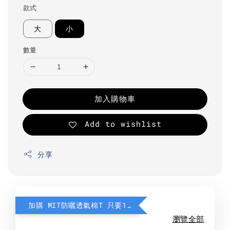
款式
大
小
數量
加入購物車
Add to wishlist
分享
加購 MIT防曬透氣棉T 只要190元
瀏覽全部