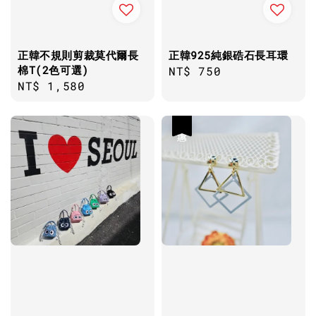
正韓不規則剪裁莫代爾長
正韓925純銀硞石長耳環
棉T(2色可選)
Regular
NT$ 750
Regular
NT$ 1,580
price
price
優惠