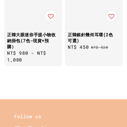
正韓大眼迷你手提小物收
正韓銀針幾何耳環(2色
納掛包(7色-現貨+預
可選)
購）
Sale
NT$ 450
Regular
NT$ 520
Regular
NT$ 980
-
NT$
price
price
price
1,080
Follow us