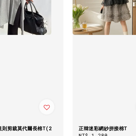
規則剪裁莫代爾長棉T(2
正韓迷彩網紗拼接棉T
)
Regular
NT$ 1,280