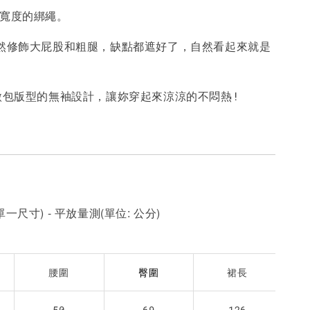
整寬度的綁繩。
-
+
-
+
-
+
NT$ 190
NT$ 190
N
NT$ 450
NT$ 450
N
自然修飾大屁股和粗腿，缺點都遮好了，自然看起來就是
加入購物車
+微包版型的無袖設計，讓妳穿起來涼涼的不悶熱!
一尺寸) - 平放量測(單位: 公分)
腰圍
裙長
臀圍
50
69
126