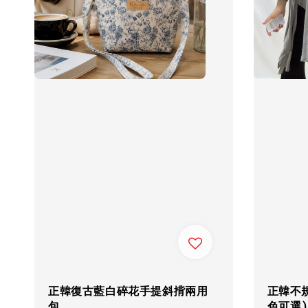
正韓復古藍白碎花手提斜揹兩用
正韓不
包
色可選