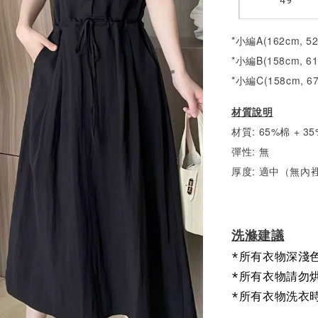
*小編A(162cm, 5
*小編B(158cm, 6
*小編C(158cm, 6
材質說明
材質: 65%棉 + 
彈性: 無
厚度: 適中（無內
洗滌建議
*所有衣物深淺
*所有衣物請勿
*所有衣物洗衣