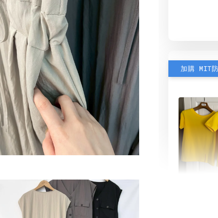
加購 MIT
素色雙
可選)