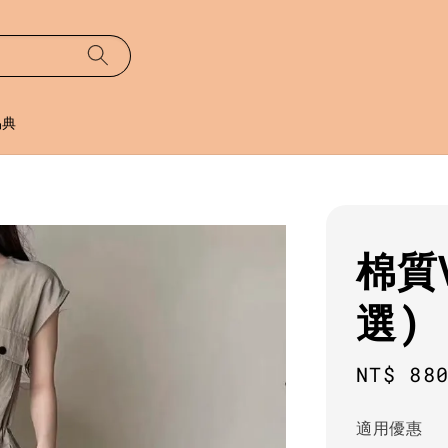
易典
棉質
選)
Regula
NT$ 88
price
適用優惠