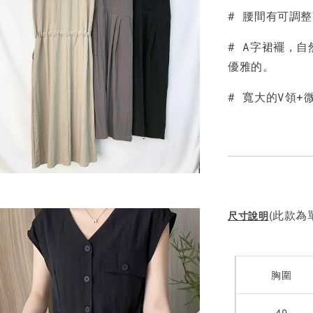
# 腰間有可調
NT$ 190
NT$ 450
# A字裙襬，
優雅的。
# 寬大的V領
(此款為單
尺寸說明
胸圍
49