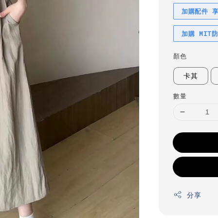
加購配件 
加購 MIT
顏色
卡其
數量
分享