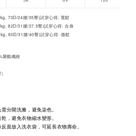
2kg, 70D/24腰/35臀)試穿心得: 寬鬆
1kg, 82D/31腰/37.5臀)試穿心得: 合身
7kg, 80D/31腰/40臀)試穿心得: 微鬆
35%聚酯纖維
裡）
色需分開洗滌，避免染色。
烘乾，避免衣物縮水變形。
時反面放入洗衣袋，可延長衣物壽命。