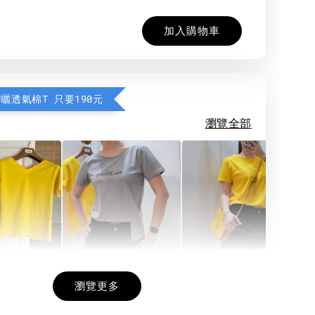
加入購物車
防曬透氣棉T 只要190元
瀏覽全部
希望相隨雙面T
每日一笑雙面T
面T (3色
瀏覽更多