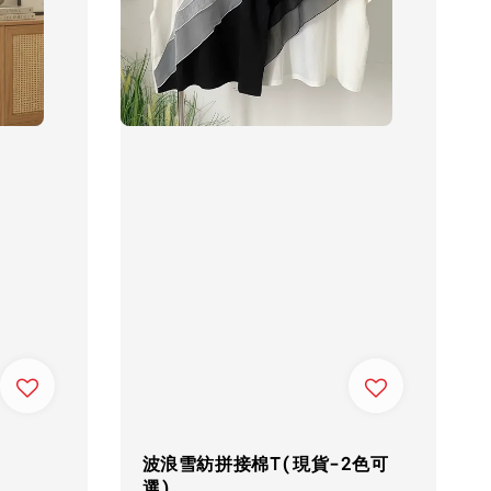
波浪雪紡拼接棉T(現貨-2色可
選)