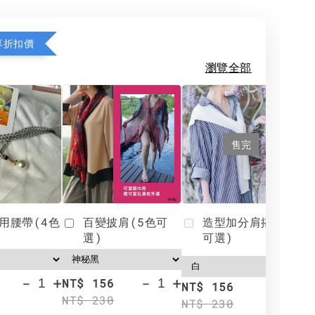
享折扣價
瀏覽全部
售完
用腰帶(4色
百變披肩(5色可
造型加分肩搭(4色
選)
可選)
-
+
-
+
NT$ 156
N
NT$ 156
NT$ 230
N
NT$ 230