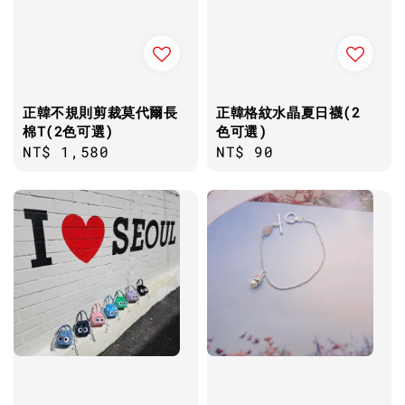
正韓不規則剪裁莫代爾長
正韓格紋水晶夏日襪(2
棉T(2色可選)
色可選)
Regular
NT$ 1,580
Regular
NT$ 90
price
price