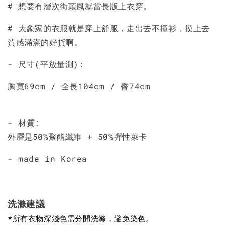
# 想要有層次街頭風就當長版上衣穿。
# 大象家的衣服就是穿上舒服，走出去不撞衫，摸上去
質感滿滿的好貨啊。
- 尺寸(平放量測):
胸寬69cm / 全長104cm / 臀74cm
- 材質:
外層是50%聚酯纖維 + 50%彈性萊卡
- made in Korea
洗滌建議
*所有衣物深淺色需分開洗滌，避免染色。