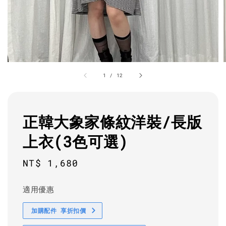
1
/
12
正韓大象家條紋洋裝/長版
上衣(3色可選)
Regular
NT$ 1,680
price
適用優惠
加購配件 享折扣價