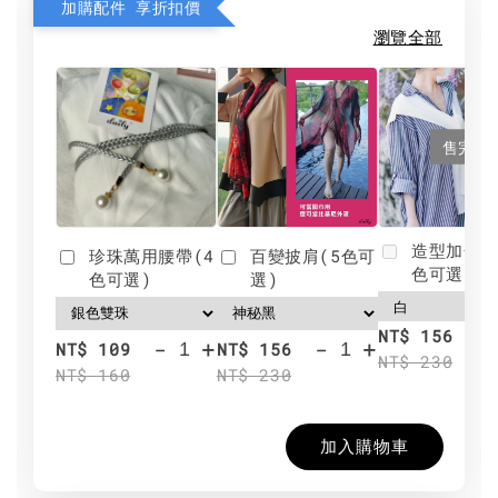
加購配件 享折扣價
瀏覽全部
售完
造型加分肩
珍珠萬用腰帶(4
百變披肩(5色可
色可選)
色可選)
選)
NT$ 156
-
+
-
+
NT$ 109
NT$ 156
NT$ 230
NT$ 160
NT$ 230
加入購物車