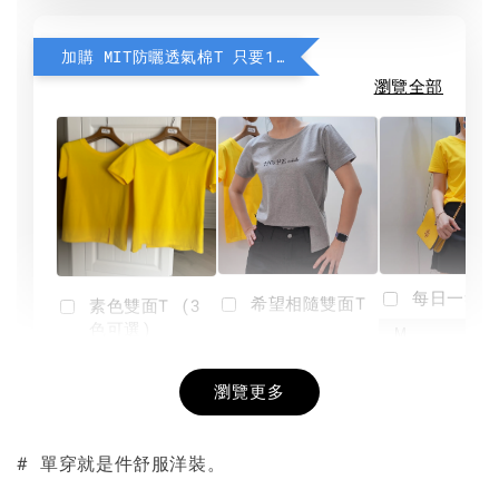
加購 MIT防曬透氣棉T 只要190元
瀏覽全部
每日一笑雙
希望相隨雙面T
素色雙面T (3
色可選)
-
NT$ 190
瀏覽更多
NT$ 450
-
+
-
+
NT$ 190
NT$ 190
NT$ 450
NT$ 450
# 單穿就是件舒服洋裝。
加入購物車