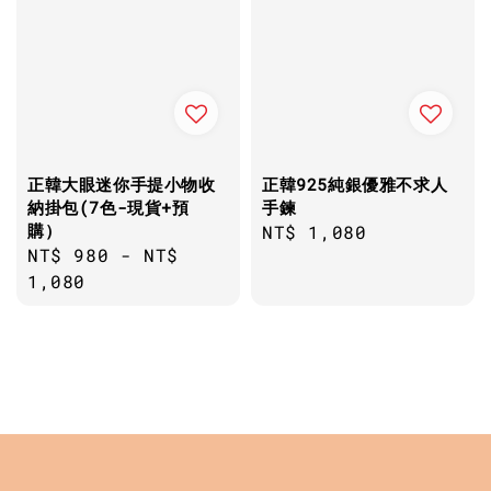
正韓大眼迷你手提小物收
正韓925純銀優雅不求人
納掛包(7色-現貨+預
手鍊
購）
Regular
NT$ 1,080
Regular
NT$ 980
-
NT$
price
price
1,080