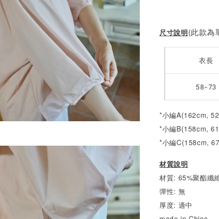
(此款為單
尺寸說明
衣長
58-73
*小編A(162cm, 5
*小編B(158cm, 6
*小編C(158cm, 6
材質說明
材質: 65%聚酯纖維
彈性: 無
厚度: 適中
made in China