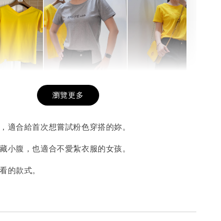
希望相隨雙面T
每日一笑雙面T
面T (3色
瀏覽更多
色，適合給首次想嘗試粉色穿搭的妳。
-
+
-
+
-
+
NT$ 190
NT$ 190
N
NT$ 450
NT$ 450
N
然藏小腹，也適合不愛紮衣服的女孩。
好看的款式。
加入購物車