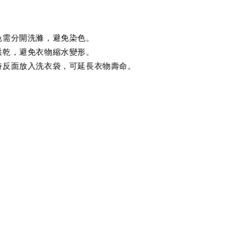
色需分開洗滌，避免染色。
烘乾，避免衣物縮水變形。
時反面放入洗衣袋，可延長衣物壽命。