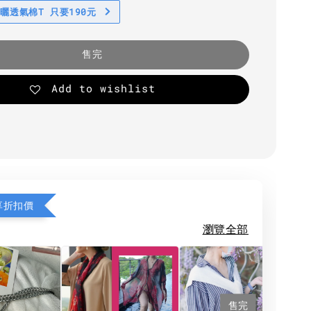
防曬透氣棉T 只要190元
售完
Add to wishlist
享折扣價
瀏覽全部
售完