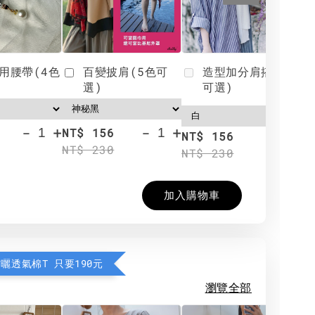
用腰帶(4色
百變披肩(5色可
造型加分肩搭(4色
選)
可選)
-
+
-
+
NT$ 156
N
NT$ 156
NT$ 230
N
NT$ 230
加入購物車
防曬透氣棉T 只要190元
瀏覽全部