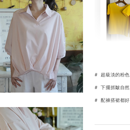
素色雙
可選)
# 超級淡的粉
NT$ 190
NT$ 450
# 下擺抓皺自
# 配褲搭裙都