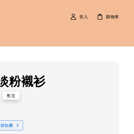
登入
購物車
淡粉襯衫
r
0
售完
享折扣價