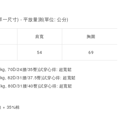
一尺寸) - 平放量測(單位: 公分)
肩寬
胸圍
54
69
2kg, 70D/24腰/35臀)試穿心得: 超寬鬆
1kg, 82D/31腰/37.5臀)試穿心得:
超寬鬆
7kg, 80D/31腰/40臀)試穿心得:
超寬鬆
 + 35%棉