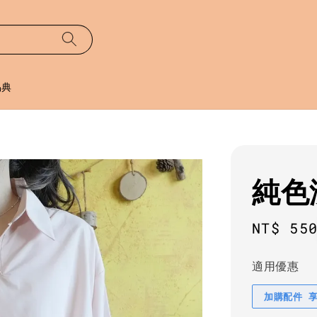
易典
純色
Regula
NT$ 55
price
適用優惠
加購配件 