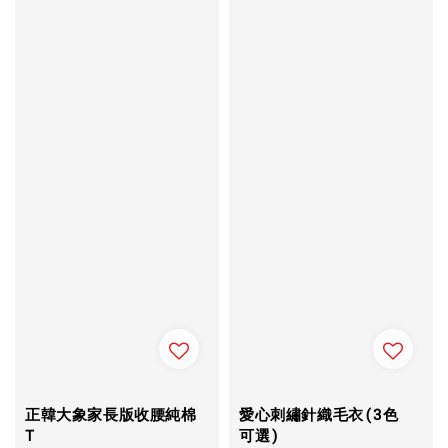
正韓大象家長版收腰純棉
愛心刺繡針織毛衣(3色
T
可選)