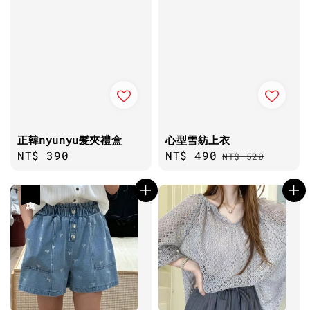
正韓nyunyu髪夾禮盒
心型雪紡上衣
Regular
NT$ 390
Sale
NT$ 490
Regular
NT$ 520
price
price
price
優惠