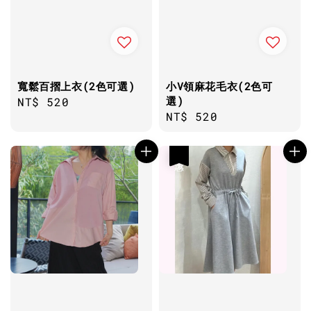
寬鬆百摺上衣(2色可選)
小V領麻花毛衣(2色可
選)
Regular
NT$ 520
Regular
NT$ 520
price
price
優惠