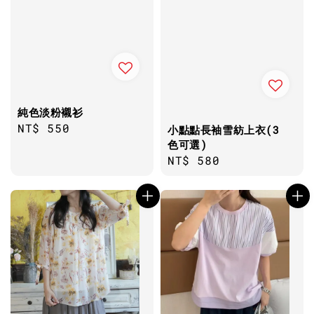
純色淡粉襯衫
Regular
NT$ 550
小點點長袖雪紡上衣(3
price
色可選)
Regular
NT$ 580
price