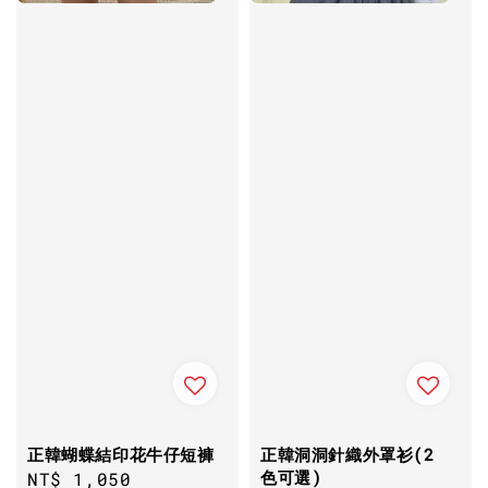
正韓蝴蝶結印花牛仔短褲
正韓洞洞針織外罩衫(2
色可選)
Sale
NT$ 1,050
Regular