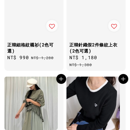
正韓細格紋襯衫(2色可
正韓針織假2件條紋上衣
選)
(2色可選)
Sale
NT$ 990
Regular
Sale
NT$ 1,180
Regular
NT$ 1,280
price
price
price
price
NT$ 1,380