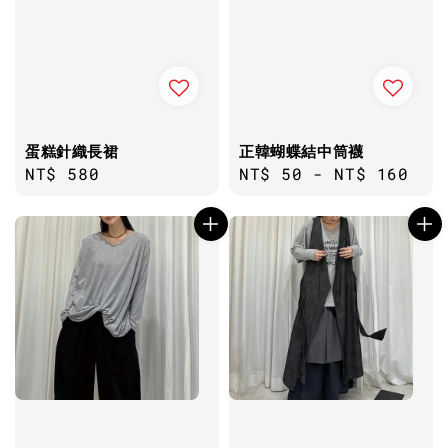
蛋糕針織長裙
正韓蝴蝶結中筒襪
Regular
NT$ 580
Regular
NT$ 50
-
NT$ 160
price
price