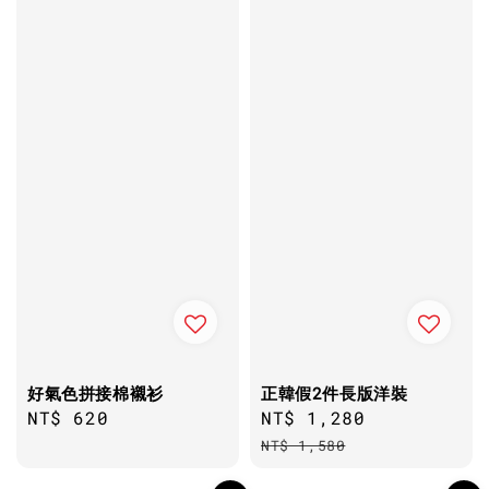
好氣色拼接棉襯衫
正韓假2件長版洋裝
Regular
NT$ 620
Sale
NT$ 1,280
Regular
price
price
price
NT$ 1,580