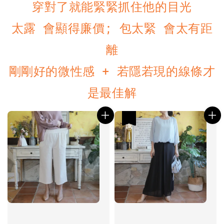
穿對了就能緊緊抓住他的目光
太露 會顯得廉價; 包太緊 會太有距
離
剛剛好的微性感 + 若隱若現的線條才
是最佳解
優惠