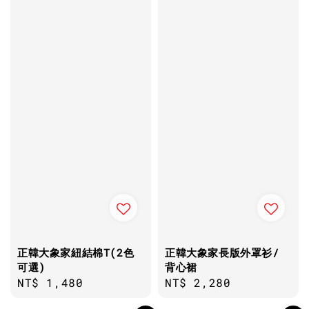
正韓大象家紐結棉T(2色
正韓大象家長版外罩衫/
可選)
背心裙
Regular
NT$ 1,480
Regular
NT$ 2,280
price
price