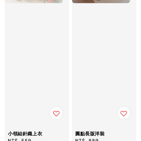
小領結針織上衣
圓點長版洋裝
Regular
NT$ 550
Regular
NT$ 880