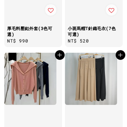
厚毛料壓釦外套(3色可
小斑馬帽T針織毛衣(7色
選)
可選)
Regular
NT$ 990
Regular
NT$ 520
price
price
優惠