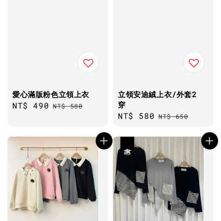
愛心滿版粉色立領上衣
立領安迪絨上衣/外套2
穿
Sale
NT$ 490
Regular
NT$ 580
Sale
NT$ 580
Regular
price
price
NT$ 650
price
price
優惠