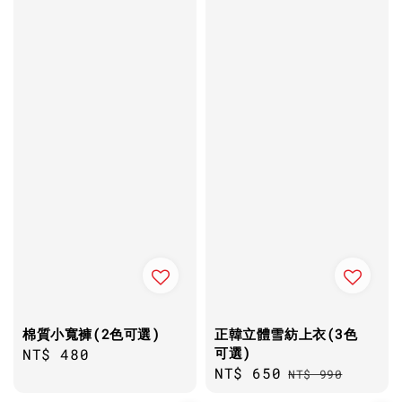
棉質小寬褲(2色可選)
正韓立體雪紡上衣(3色
可選)
Regular
NT$ 480
Sale
NT$ 650
Regular
price
NT$ 990
price
price