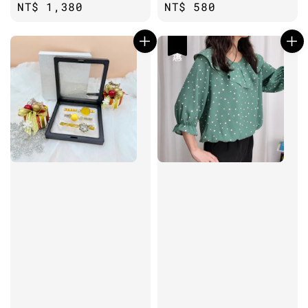
Regular
NT$ 1,380
Regular
NT$ 580
price
price
優惠