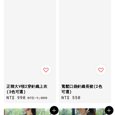
正韓大V領2穿針織上衣
寬鬆口袋針織長裙(2色
(3色可選)
可選)
Sale
NT$ 990
Regular
Regular
NT$ 550
NT$ 1,080
price
price
price