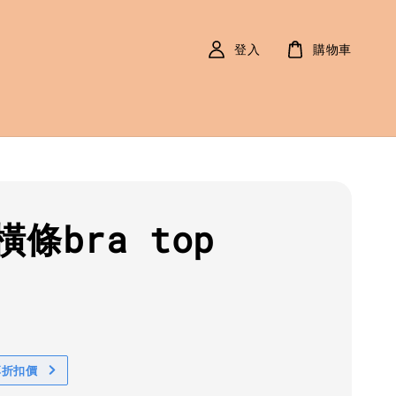
登入
購物車
條bra top
r
0
享折扣價