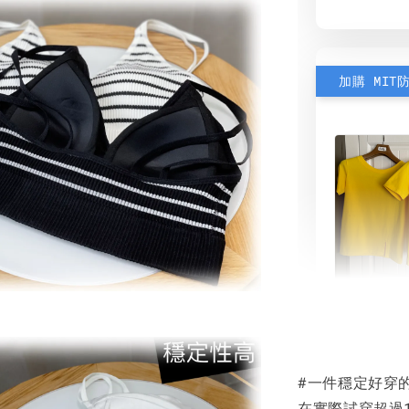
加購 MIT
素色雙
可選)
#一件穩定好穿的
NT$ 190
在實際試穿超過