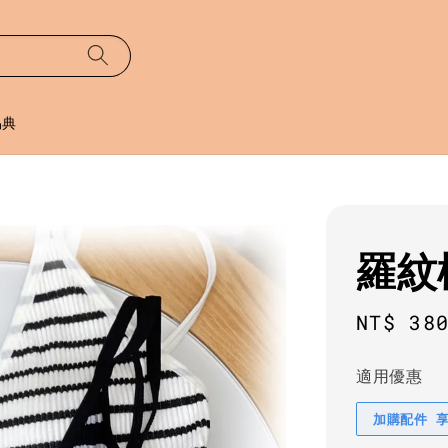
易典
羅紋橫
Regula
NT$ 38
price
適用優惠
加購配件 