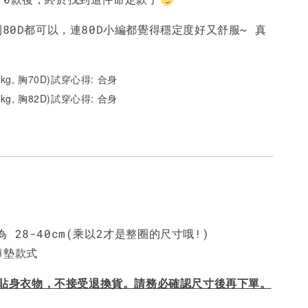
NT$ 450
NT$ 450
N
到80D都可以，連80D小編都覺得穩定度好又舒服~ 真
加入購物車
51kg, 胸70D)試穿心得: 合身
62kg, 胸82D)試穿心得: 合身
 28-40cm(乘以2才是整圈的尺寸哦!)
薄墊款式
屬於貼身衣物，不接受退換貨。請務必確認尺寸後再下單。