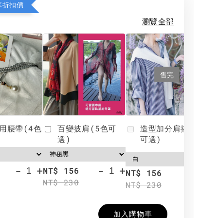
享折扣價
瀏覽全部
售完
用腰帶(4色
百變披肩(5色可
造型加分肩搭(4色
選)
可選)
-
+
-
+
NT$ 156
N
NT$ 156
NT$ 230
N
NT$ 230
加入購物車