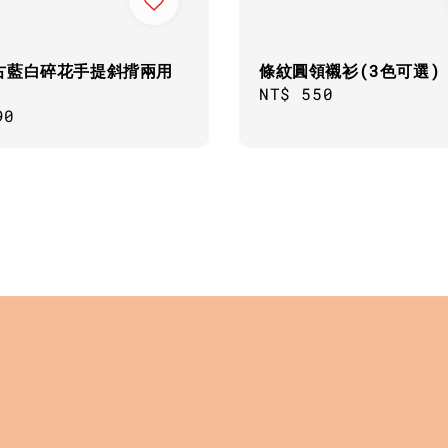
古藍白碎花手提斜揹兩用
條紋圓領襯衫(3色可選)
Regular
NT$ 550
ar
90
price