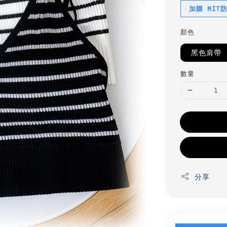
加購 MIT
顏色
黑色肩帶
數量
分享