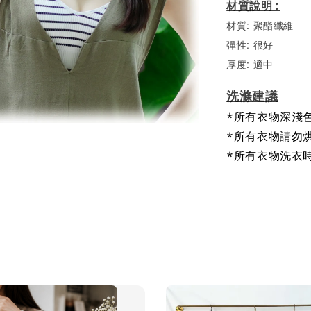
材質說明:
材質: 聚酯纖維
彈性: 很好
厚度: 適中
洗滌建議
*所有衣物深淺
*所有衣物請勿
*所有衣物洗衣