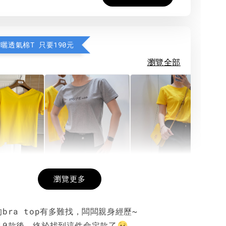
防曬透氣棉T 只要190元
瀏覽全部
希望相隨雙面T
每日一笑雙面T
面T (3色
瀏覽更多
bra top有多難找，闆闆親身經歷~
-
+
-
+
-
+
NT$ 190
NT$ 190
N
10款後，終於找到這件命定款了