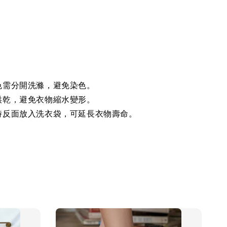
色需分開洗滌，避免染色。
烘乾，避免衣物縮水變形。
時反面放入洗衣袋，可延長衣物壽命。