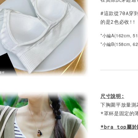
NT$ 450
#這款從70A穿
的是2色必收!!
*小編A(162cm, 
*小編B(158cm, 
尺寸說明:
下胸圍平放量測為
*罩杯是固定的
*bra top