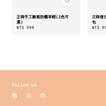
正韓手工雛菊防曬草帽(2色可
正韓復
選)
包
Regular
NT$ 990
Regul
NT$ 9
price
price
Follow us