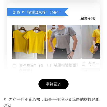
加購 MIT防曬透氣棉T 只要190元
瀏覽全部
每日一笑雙
希望相隨雙面T
素色雙面T (3
色可選)
-
NT$ 190
瀏覽更多
NT$ 450
-
+
-
+
NT$ 190
NT$ 190
NT$ 450
NT$ 450
# 內穿一件小背心裙，就是一件浪漫又涼快的微性感風
洋裝。
加入購物車