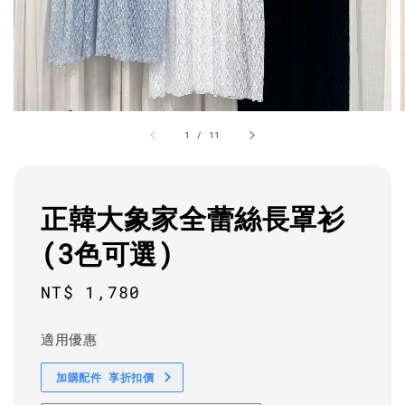
1
/
11
正韓大象家全蕾絲長罩衫
(3色可選)
Regular
NT$ 1,780
price
適用優惠
加購配件 享折扣價