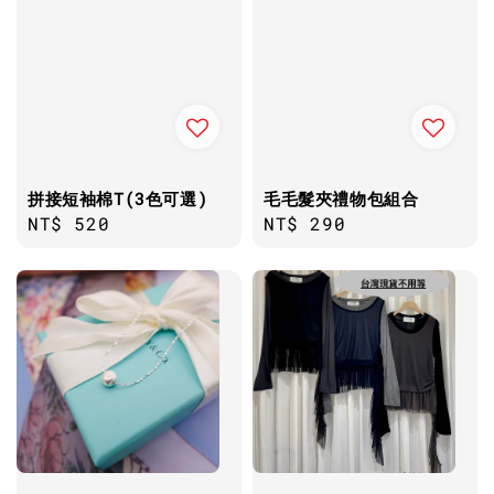
拼接短袖棉T(3色可選)
毛毛髮夾禮物包組合
Regular
NT$ 520
Regular
NT$ 290
price
price