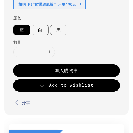
加購 MIT防曬透氣棉T 只要190元
顏色
藍
白
黑
數量
加入購物車
Add to wishlist
分享