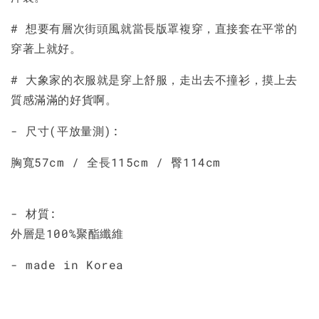
# 想要有層次街頭風就當長版罩複穿，直接套在平常的
穿著上就好。
# 大象家的衣服就是穿上舒服，走出去不撞衫，摸上去
質感滿滿的好貨啊。
- 尺寸(平放量測):
胸寬57cm / 全長115cm / 臀114cm
- 材質:
外層是100%聚酯纖維
- made in Korea