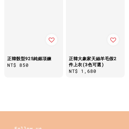
正韓骰型925純銀項鍊
正韓大象家天絲羊毛假2
件上衣(3色可選)
Regular
NT$ 850
Regular
NT$ 1,680
price
price
Follow us