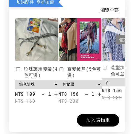
加購配件 享折扣價
瀏覽全部
售完
造型加分肩
珍珠萬用腰帶(4
百變披肩(5色可
色可選)
色可選)
選)
NT$ 156
-
+
-
+
NT$ 109
NT$ 156
NT$ 230
NT$ 160
NT$ 230
加入購物車