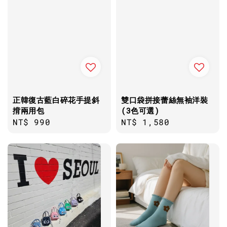
正韓復古藍白碎花手提斜
雙口袋拼接蕾絲無袖洋裝
揹兩用包
(3色可選)
Regular
NT$ 990
Regular
NT$ 1,580
price
price