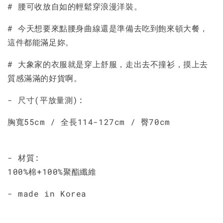
# 腰可收放自如的輕鬆穿浪漫洋裝。
加入購物車
# 今天想要來點腰身曲線還是準備去吃到飽來頓大餐，
這件都能滿足妳。
# 大象家的衣服就是穿上舒服，走出去不撞衫，摸上去
質感滿滿的好貨啊。
- 尺寸(平放量測):
胸寬55cm / 全長114-127cm / 臀70cm
- 材質:
100%棉+100%聚酯纖維
- made in Korea