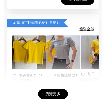
加購 MIT防曬透氣棉T 只要190元
瀏覽全部
每日一笑雙
希望相隨雙面T
素色雙面T (3
色可選)
-
NT$ 190
瀏覽更多
NT$ 450
-
+
-
+
NT$ 190
NT$ 190
NT$ 450
NT$ 450