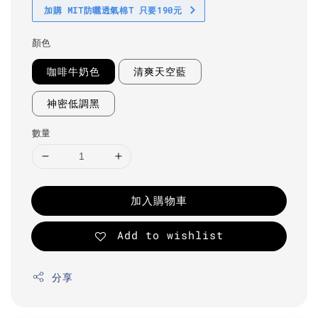
加購 MIT防曬透氣棉T 只要190元
顏色
咖啡牛奶色
清爽天空藍
神密低調黑
數量
加入購物車
Add to wishlist
分享