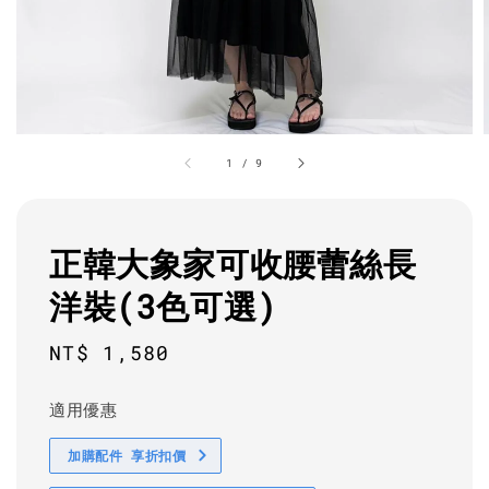
1
/
9
正韓大象家可收腰蕾絲長
洋裝(3色可選)
Regular
NT$ 1,580
price
適用優惠
加購配件 享折扣價