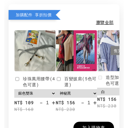
加購配件 享折扣價
瀏覽全部
售完
造型加分肩
珍珠萬用腰帶(4
百變披肩(5色可
色可選)
色可選)
選)
NT$ 156
-
+
-
+
NT$ 109
NT$ 156
NT$ 230
NT$ 160
NT$ 230
加入購物車