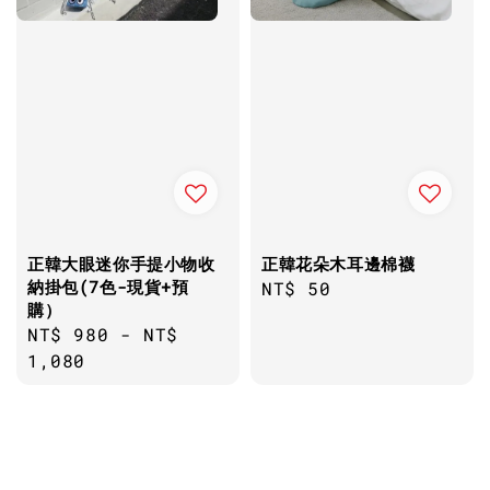
正韓大眼迷你手提小物收
正韓花朵木耳邊棉襪
納掛包(7色-現貨+預
Regular
NT$ 50
購）
price
Regular
NT$ 980
-
NT$
price
1,080