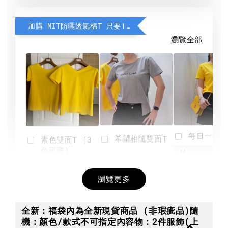
加購 MIT防曬透氣棉T 只要190元
瀏覽全部
每日一笑雙
希望相隨雙面T
素色雙面T (3
色可選)
-
NT$ 190
瀏覽更多
NT$ 450
-
+
-
+
NT$ 190
NT$ 190
NT$ 450
NT$ 450
全新：福袋內為全新現貨商品 (非瑕疵品)隨
機：顏色/款式不可指定內容物：2件服飾(上
加入購物車