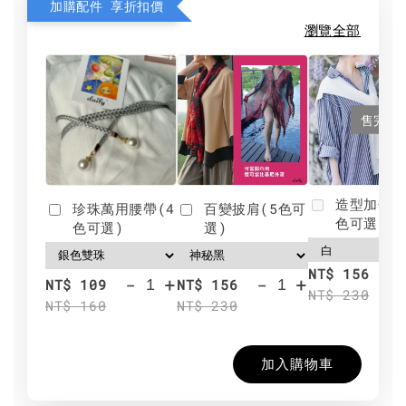
加購配件 享折扣價
瀏覽全部
售完
造型加分肩
珍珠萬用腰帶(4
百變披肩(5色可
色可選)
色可選)
選)
NT$ 156
-
+
-
+
NT$ 109
NT$ 156
NT$ 230
NT$ 160
NT$ 230
加入購物車