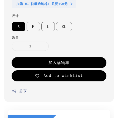
加購 MIT防曬透氣棉T 只要190元
尺寸
S
M
L
XL
數量
加入購物車
Add to wishlist
分享