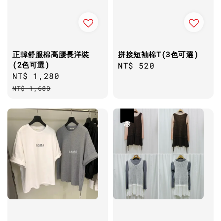
正韓舒服棉高腰長洋裝
拼接短袖棉T(3色可選)
(2色可選)
Regular
NT$ 520
Sale
NT$ 1,280
Regular
price
price
price
NT$ 1,680
優惠