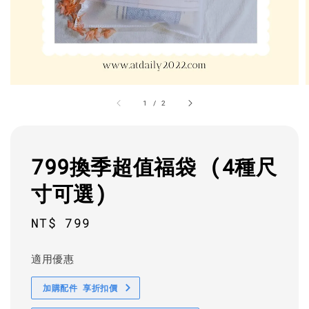
1
/
2
799換季超值福袋 (4種尺
寸可選)
Regular
NT$ 799
price
適用優惠
加購配件 享折扣價