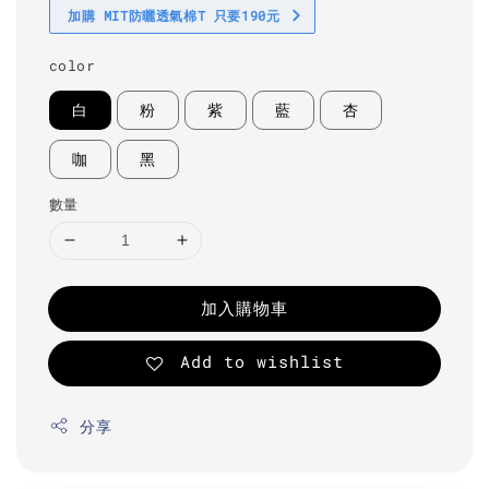
加購 MIT防曬透氣棉T 只要190元
color
白
粉
紫
藍
杏
咖
黑
數量
加入購物車
Add to wishlist
分享