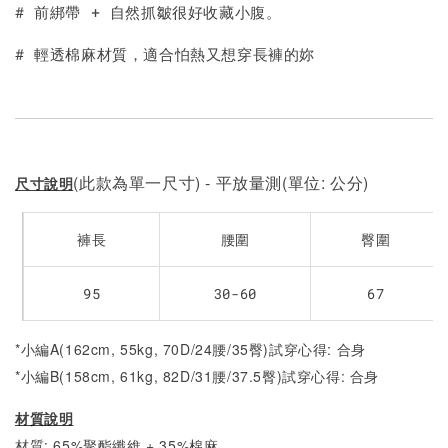
# 前綁帶 + 自然抓皺很好收藏小腹。
加入購物車
# 輕透棉麻材質，適合怕熱又想穿長褲的妳
(此款為單一尺寸) - 平放量測(單位: 公分)
尺寸說明
褲長
腰圍
臀圍
95
30-60
67
*小編A(162cm, 55kg, 70D/24腰/35臀)試穿心得: 合身
*小編B(158cm, 61kg, 82D/31腰/37.5臀)試穿心得:
合身
材質說明
材質: 65%聚酯纖維 + 35%棉麻