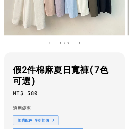
1
/
9
假2件棉麻夏日寬褲(7色
可選)
Regular
NT$ 580
price
適用優惠
加購配件 享折扣價