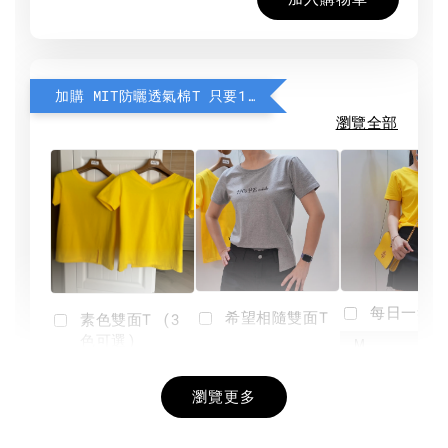
加購 MIT防曬透氣棉T 只要190元
瀏覽全部
每日一笑雙
希望相隨雙面T
素色雙面T (3
色可選)
-
NT$ 190
瀏覽更多
NT$ 450
-
+
-
+
NT$ 190
NT$ 190
NT$ 450
NT$ 450