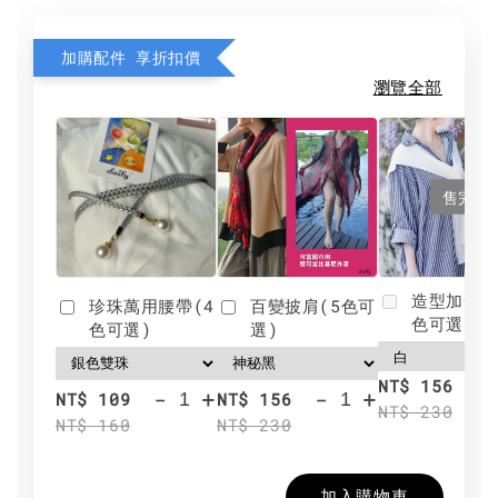
加購配件 享折扣價
瀏覽全部
售完
造型加分肩
珍珠萬用腰帶(4
百變披肩(5色可
色可選)
色可選)
選)
NT$ 156
-
+
-
+
NT$ 109
NT$ 156
NT$ 230
NT$ 160
NT$ 230
加入購物車