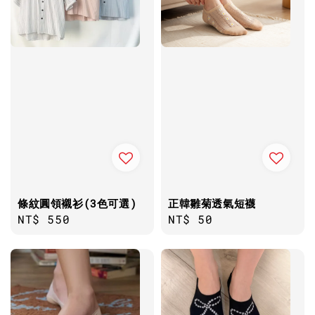
條紋圓領襯衫(3色可選)
正韓雛菊透氣短襪
Regular
NT$ 550
Regular
NT$ 50
price
price