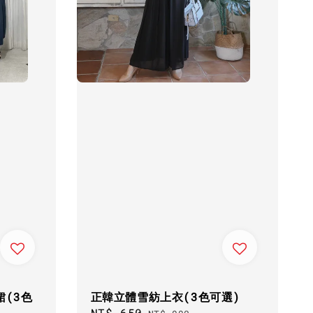
裙(3色
正韓立體雪紡上衣(3色可選)
Sale
NT$ 650
Regular