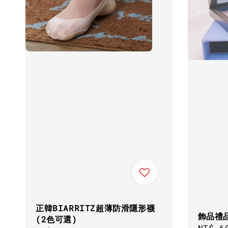
正韓BIARRITZ超薄防滑隱形襪
飾品禮
(2色可選)
Regul
NT$ 6