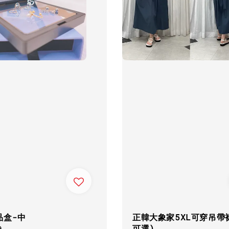
品盒-中
正韓大象家5XL可穿吊帶
可選)
ar
0