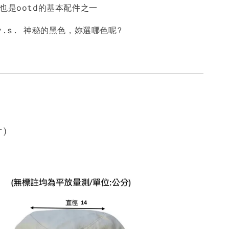
NT$ 450
NT$ 450
N
也是ootd的基本配件之一
v.s. 神秘的黑色，妳選哪色呢?
加入購物車
寸)