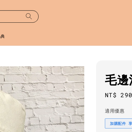
易典
毛邊
Regula
NT$ 29
price
適用優惠
加購配件 