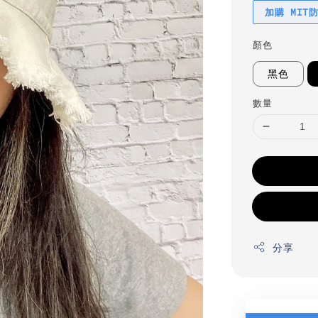
加購 MIT
顏色
黑色
數量
分享