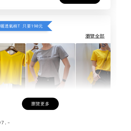
防曬透氣棉T 只要190元
瀏覽全部
希望相隨雙面T
每日一笑雙面T
面T (3色
瀏覽更多
7.-
-
+
-
+
-
+
NT$ 190
NT$ 190
N