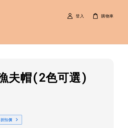
登入
購物車
漁夫帽(2色可選)
r
0
享折扣價