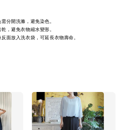
色需分開洗滌，避免染色。
烘乾，避免衣物縮水變形。
時反面放入洗衣袋，可延長衣物壽命。
優惠