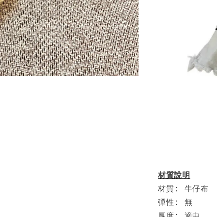
材質說明
材質: 牛仔布
彈性: 無
厚度: 適中