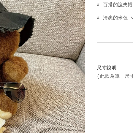
NT$ 450
# 百搭的漁夫帽
# 清爽的米色 
尺寸說明
(此款為單一尺