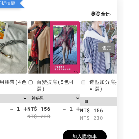
享折扣價
瀏覽全部
售完
用腰帶(4色
百變披肩(5色可
造型加分肩搭(4色
選)
可選)
-
+
-
+
NT$ 156
N
NT$ 156
NT$ 230
N
NT$ 230
加入購物車