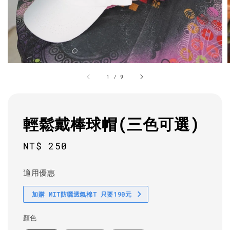
1
/
9
輕鬆戴棒球帽(三色可選)
Regular
NT$ 250
price
適用優惠
加購 MIT防曬透氣棉T 只要190元
顏色