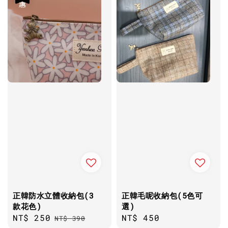
正韓防水立體收納包(3
正韓毛呢收納包(5色可
款花色)
選)
Sale
NT$ 250
Regular
Regular
NT$ 450
NT$ 390