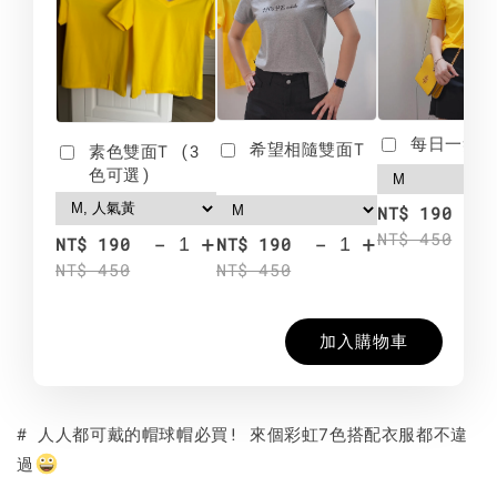
每日一笑雙
希望相隨雙面T
素色雙面T (3
色可選)
-
NT$ 190
NT$ 450
-
+
-
+
NT$ 190
NT$ 190
NT$ 450
NT$ 450
加入購物車
# 人人都可戴的帽球帽必買! 來個彩虹7色搭配衣服都不違
過