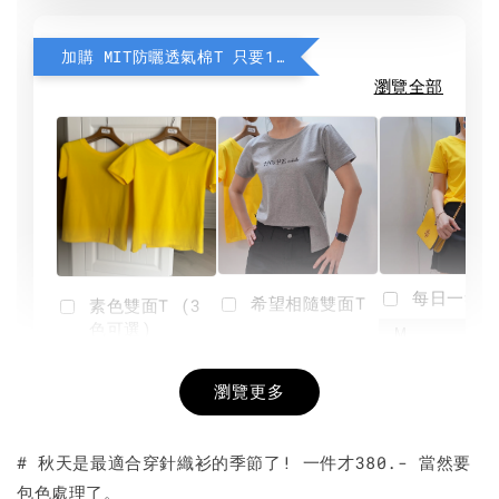
加購 MIT防曬透氣棉T 只要190元
瀏覽全部
每日一笑雙
希望相隨雙面T
素色雙面T (3
色可選)
-
NT$ 190
瀏覽更多
NT$ 450
-
+
-
+
NT$ 190
NT$ 190
NT$ 450
NT$ 450
# 秋天是最適合穿針織衫的季節了! 一件才380.- 當然要
包色處理了。
加入購物車