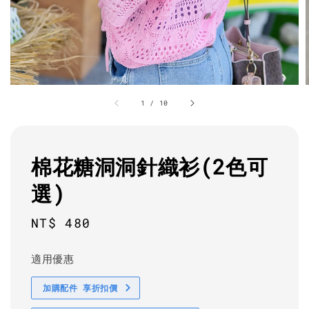
1
/
10
棉花糖洞洞針織衫(2色可
選)
Regular
NT$ 480
price
適用優惠
加購配件 享折扣價