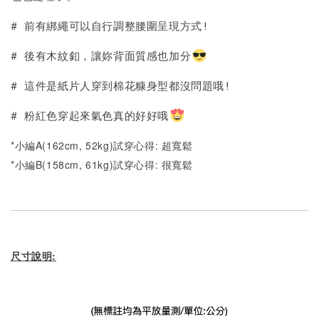
# 前有綁繩可以自行調整腰圍呈現方式!
# 後有木紋釦，讓妳背面質感也加分
# 這件是紙片人穿到棉花糠身型都沒問題哦!
# 粉紅色穿起來氣色真的好好哦
*小編A(162cm, 52kg)試穿心得: 超寬鬆
*小編B(158cm, 61kg)試穿心得: 很寬鬆
尺寸說明: