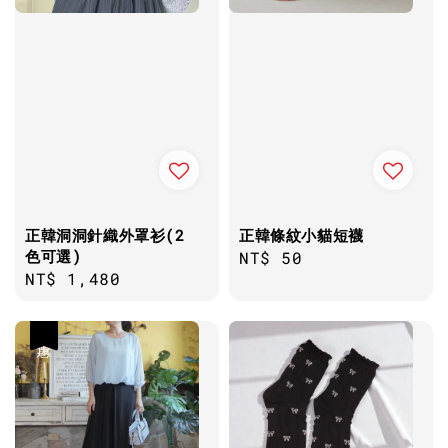
正韓洞洞針織外罩衫(2
正韓條紋小貓短襪
色可選)
Regular
NT$ 50
Regular
NT$ 1,480
price
price
優惠