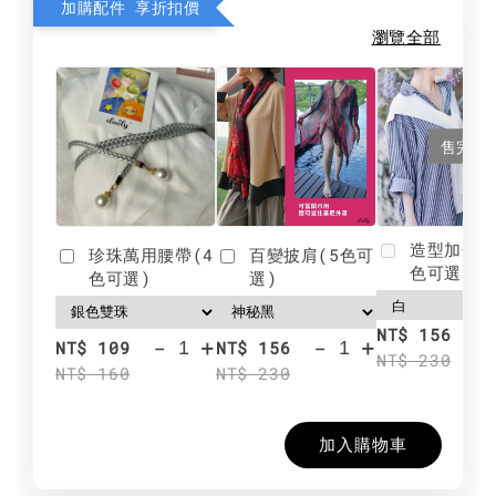
加購配件 享折扣價
瀏覽全部
售完
造型加分肩
珍珠萬用腰帶(4
百變披肩(5色可
色可選)
色可選)
選)
NT$ 156
-
+
-
+
NT$ 109
NT$ 156
NT$ 230
NT$ 160
NT$ 230
加入購物車