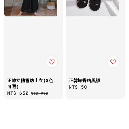
正韓立體雪紡上衣(3色
正韓蝴蝶結黑襪
可選)
Regular
NT$ 50
Sale
NT$ 650
Regular
NT$ 990
price
price
price