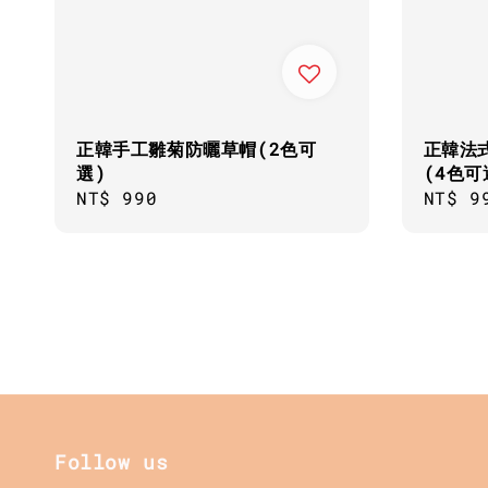
正韓手工雛菊防曬草帽(2色可
正韓法
選)
(4色可
Regular
NT$ 990
Regul
NT$ 9
price
price
Follow us