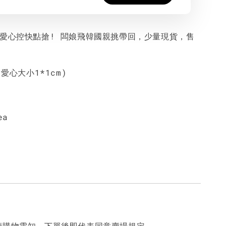
的愛心控快點搶! 闆娘飛韓國親挑帶回，少量現貨，售
(愛心大小1*1cm)
ea
讀購物需知，下單後即代表同意賣場規定。