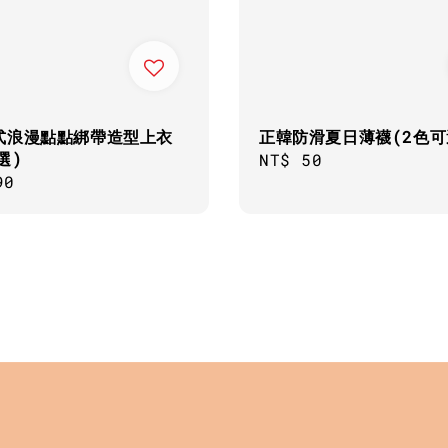
式浪漫點點綁帶造型上衣
正韓防滑夏日薄襪(2色可
選)
Regular
NT$ 50
ar
90
price