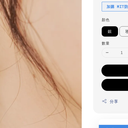
加購 MIT
顏色
銀
數量
分享