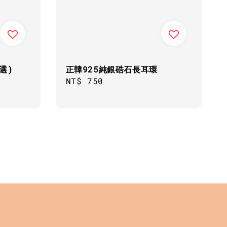
選)
正韓925純銀硞石長耳環
Regular
NT$ 750
price