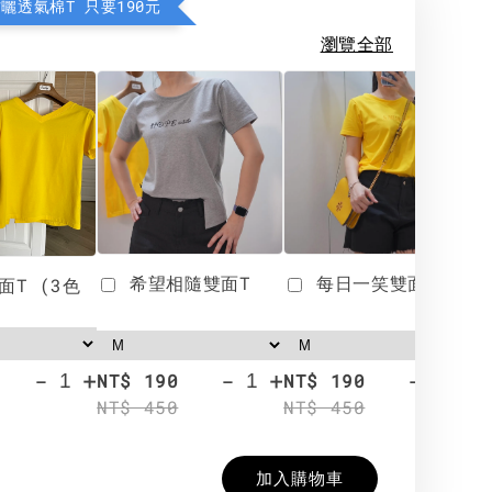
防曬透氣棉T 只要190元
瀏覽全部
希望相隨雙面T
每日一笑雙面T
面T (3色
-
+
-
+
-
+
NT$ 190
NT$ 190
N
NT$ 450
NT$ 450
N
加入購物車