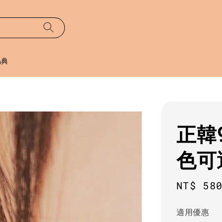
易典
正韓
色可
Regula
NT$ 58
price
適用優惠