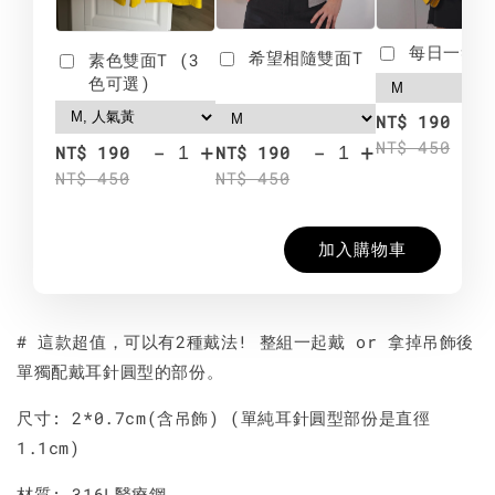
每日一笑雙
希望相隨雙面T
素色雙面T (3
色可選)
-
NT$ 190
NT$ 450
-
+
-
+
NT$ 190
NT$ 190
NT$ 450
NT$ 450
加入購物車
# 這款超值，可以有2種戴法! 整組一起戴 or 拿掉吊飾後
單獨配戴耳針圓型的部份。
尺寸: 2*0.7cm(含吊飾) (單純耳針圓型部份是直徑
1.1cm)
材質: 316L醫療鋼