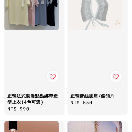
正韓法式浪漫點點綁帶造
正韓蕾絲披肩/假領片
型上衣(4色可選)
Regular
NT$ 550
Regular
NT$ 990
price
price
優惠