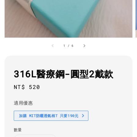
1
/
6
316L醫療鋼-圓型2戴款
Regular
NT$ 520
price
適用優惠
加購 MIT防曬透氣棉T 只要190元
數量