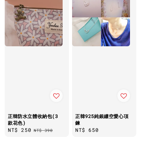
正韓防水立體收納包(3
正韓925純銀縷空愛心項
款花色)
鍊
Sale
NT$ 250
Regular
Regular
NT$ 650
NT$ 390
price
price
price