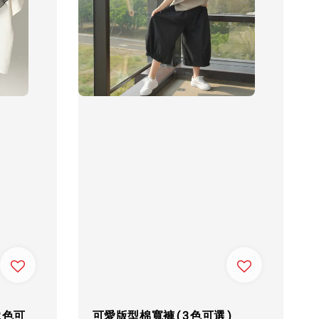
2色可
可愛版型棉寬褲(3色可選)