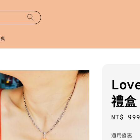
易典
Lo
禮盒
Sale
NT$ 99
price
適用優惠