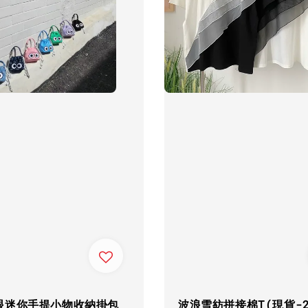
眼迷你手提小物收納掛包
波浪雪紡拼接棉T(現貨-