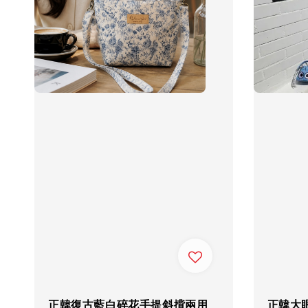
正韓復古藍白碎花手提斜揹兩用
正韓大