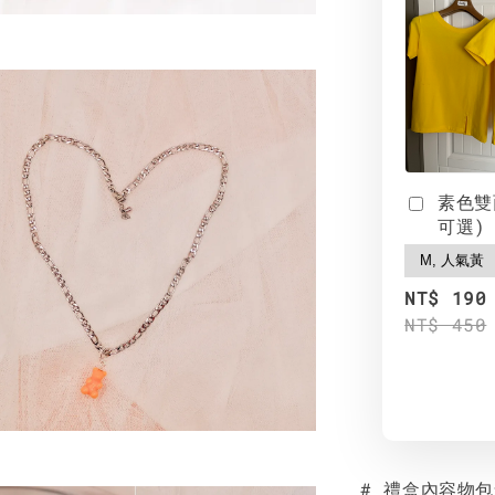
素色雙
可選)
NT$ 190
NT$ 450
# 禮盒內容物包