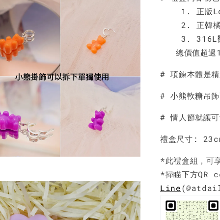
1. 正版Lot
2. 正韓橘色
3. 316L
總價值超過12
# 項鍊本體是
# 小熊軟糖吊
# 情人節就讓
禮盒尺寸: 23cm
*此禮盒組，可
*掃瞄下方QR 
Line
(@atda