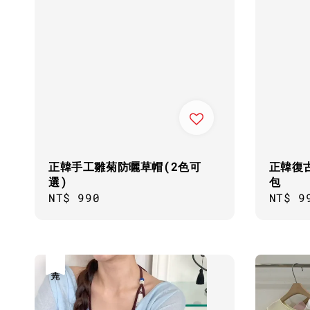
正韓手工雛菊防曬草帽(2色可
正韓復
選)
包
Regular
NT$ 990
Regul
NT$ 9
price
price
售完