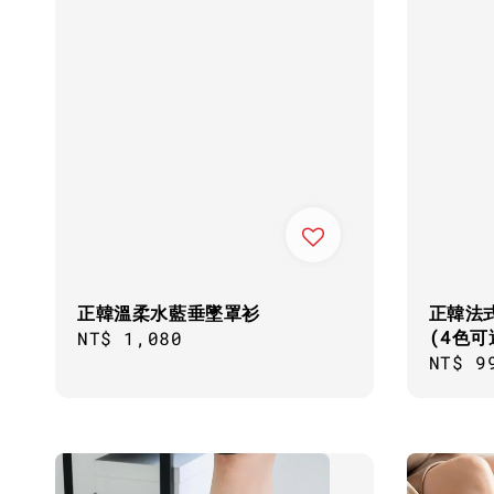
正韓溫柔水藍垂墜罩衫
正韓法
(4色可
Regular
NT$ 1,080
Regul
NT$ 9
price
price