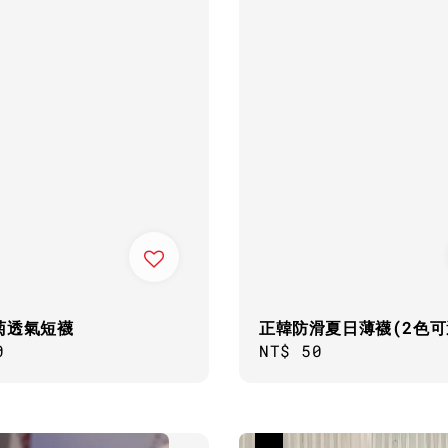
菊透氣短襪
正韓防滑夏日薄襪(2色可
ar
0
Regular
NT$ 50
price
優惠