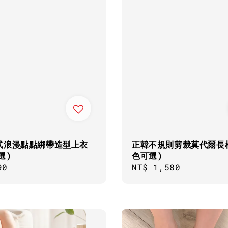
式浪漫點點綁帶造型上衣
正韓不規則剪裁莫代爾長棉
選)
色可選)
ar
90
Regular
NT$ 1,580
price