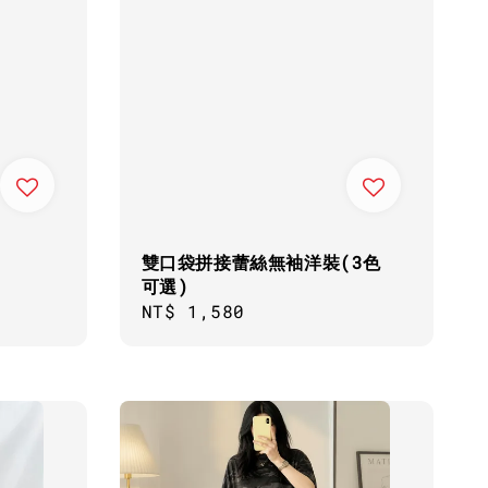
雙口袋拼接蕾絲無袖洋裝(3色
可選)
Regular
NT$ 1,580
price