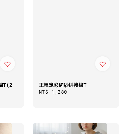
T(2
正韓迷彩網紗拼接棉T
Regular
NT$ 1,280
price