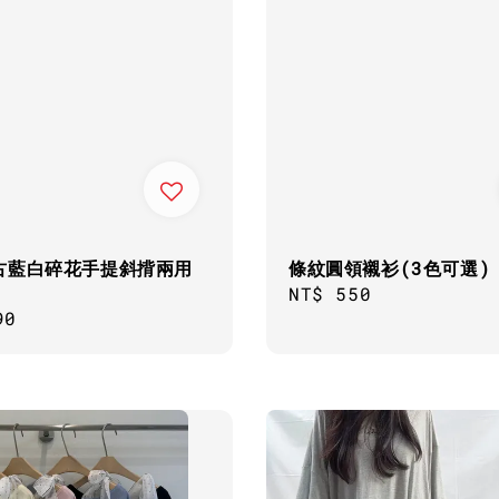
古藍白碎花手提斜揹兩用
條紋圓領襯衫(3色可選)
Regular
NT$ 550
ar
90
price