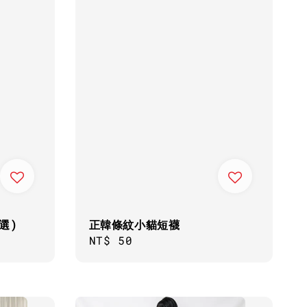
選)
正韓條紋小貓短襪
Regular
NT$ 50
price