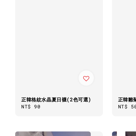
正韓格紋水晶夏日襪(2色可選)
正韓雛
Regular
NT$ 90
Regul
NT$ 5
price
price
優惠
售完