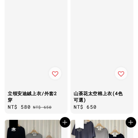
立領安迪絨上衣/外套2
山茶花太空棉上衣(4色
穿
可選)
Sale
NT$ 580
Regular
Regular
NT$ 650
NT$ 650
price
price
price
優惠
優惠
售完