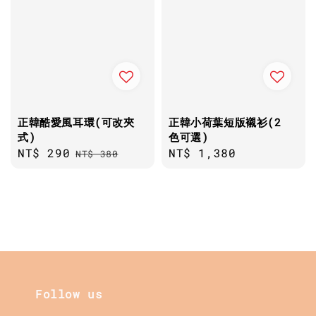
正韓酷愛風耳環(可改夾
正韓小荷葉短版襯衫(2
式)
色可選)
Sale
NT$ 290
Regular
Regular
NT$ 1,380
NT$ 380
price
price
price
Follow us