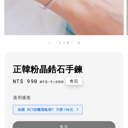
1
/
9
正韓粉晶鋯石手鍊
Sale
NT$ 990
Regular
售完
NT$ 1,280
price
price
適用優惠
加購 MIT防曬透氣棉T 只要190元
售完