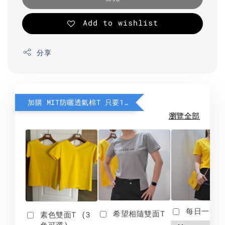
Add to wishlist
分享
加購 MIT防曬透氣棉T 只要190元
瀏覽全部
每日一笑雙
希望相隨雙面T
素色雙面T (3
色可選)