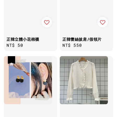
正韓立體小花棉襪
正韓蕾絲披肩/假領片
Regular
NT$ 50
Regular
NT$ 550
price
price
優惠