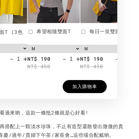
希望相隨雙面T
每日一笑雙面T
面T (3色
-
+
-
+
-
+
NT$ 190
NT$ 190
N
NT$ 450
NT$ 450
N
加入購物車
的看過來喲，這款一條抵2條就是心好看!
型再搭配上一顆淡水珍珠，不止有造型還散發出微微的貴
喜慶/過年/貴婦下午茶/家長會…這些場合配戴喲。