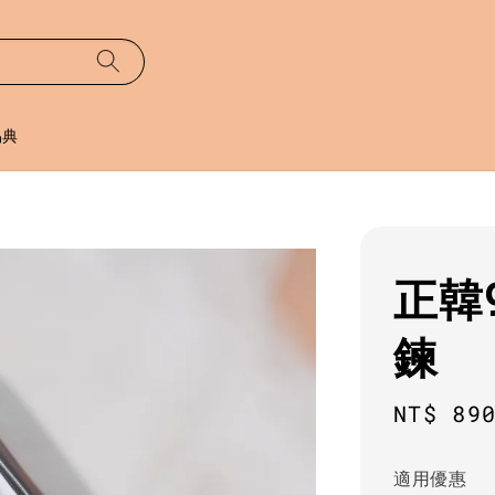
易典
正韓
鍊
Sale
NT$ 89
price
適用優惠