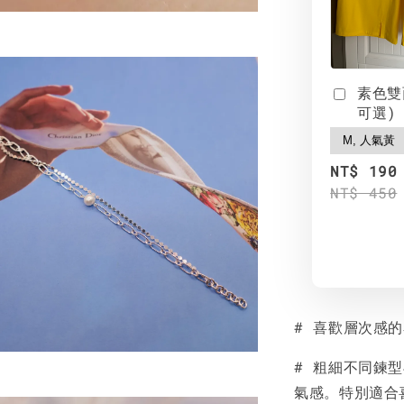
素色雙
可選)
NT$ 190
NT$ 450
# 喜歡層次感
# 粗細不同鍊
氣感。特別適合