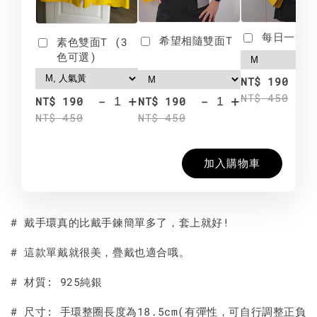
每日一笑雙
希望相隨雙面T
素色雙面T (3
色可選)
-
NT$ 190
NT$ 450
-
+
-
+
NT$ 190
NT$ 190
NT$ 450
NT$ 450
加入購物車
# 戴手環真的比戴手鍊簡單多了，套上就好!
# 這款單戴就很美，疊戴也適合哦。
# 材質: 925純銀
# 尺寸: 手環整圈長度為18.5cm(有彈性，可自行調整正負