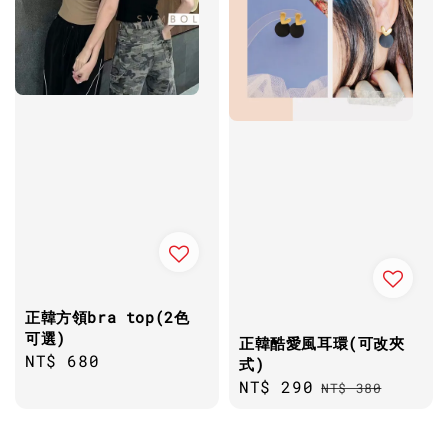
正韓方領bra top(2色
可選)
正韓酷愛風耳環(可改夾
Regular
NT$ 680
式)
price
Sale
NT$ 290
Regular
NT$ 380
price
price