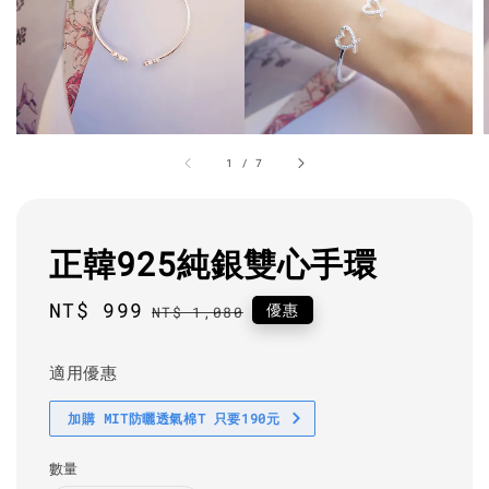
1
/
7
正韓925純銀雙心手環
Sale
NT$ 999
Regular
優惠
NT$ 1,080
price
price
適用優惠
加購 MIT防曬透氣棉T 只要190元
數量