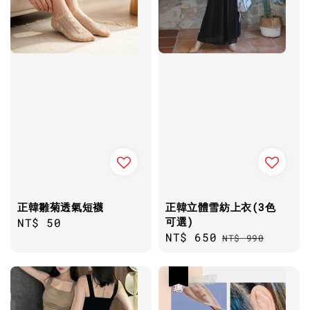
正韓雛菊透氣短襪
正韓立體雪紡上衣(3色
可選)
Regular
NT$ 50
Sale
NT$ 650
Regular
price
NT$ 990
price
price
優惠