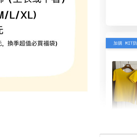
加購 MIT
素色雙
可選)