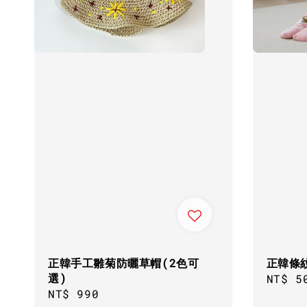
正韓手工雛菊防曬草帽(2色可
正韓條
選)
Regul
NT$ 5
Regular
NT$ 990
price