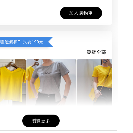
加入購物車
防曬透氣棉T 只要190元
瀏覽全部
希望相隨雙面T
每日一笑雙面T
面T (3色
瀏覽更多