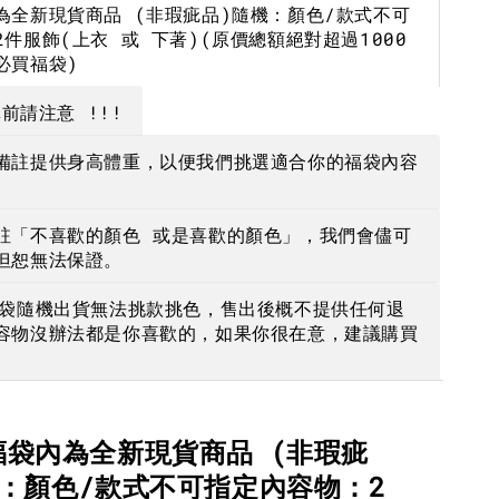
為全新現貨商品 (非瑕疵品)隨機：顏色/款式不可
-
+
-
+
-
+
NT$ 190
NT$ 190
N
件服飾(上衣 或 下著)(原價總額絕對超過1000
必買福袋)
NT$ 450
NT$ 450
N
前請注意 !!!
加入購物車
備註提供身高體重，以便我們挑選適合你的福袋內容
註「不喜歡的顏色 或是喜歡的顏色」，我們會儘可
但恕無法保證。
福袋隨機出貨無法挑款挑色，售出後概不提供任何退
容物沒辦法都是你喜歡的，如果你很在意，建議購買
福袋內為全新現貨商品 (非瑕疵
機：顏色/款式不可指定內容物：2