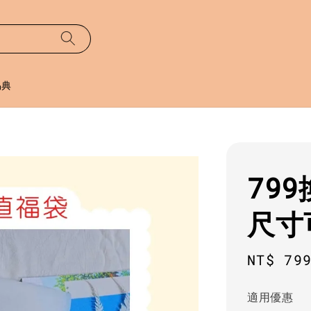
易典
79
尺寸
Regula
NT$ 79
price
適用優惠