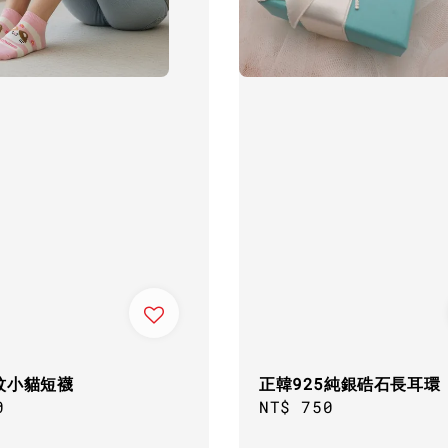
紋小貓短襪
正韓925純銀硞石長耳環
ar
0
Regular
NT$ 750
price