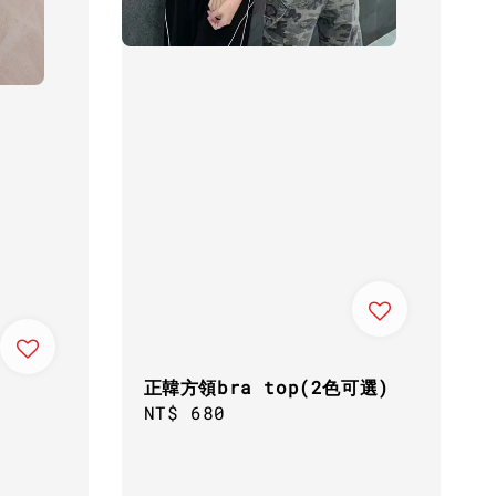
正韓方領bra top(2色可選)
Regular
NT$ 680
price