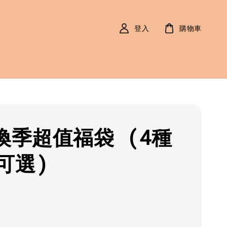
登入
購物車
9換季超值福袋 (4種
可選)
r
9