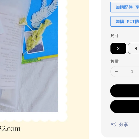
加購配件 
加購 MIT
尺寸
S
M
數量
分享