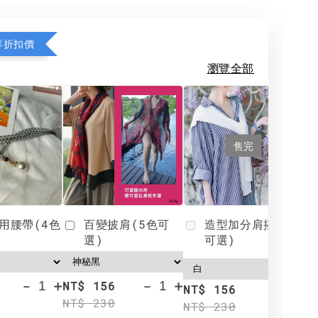
享折扣價
瀏覽全部
售完
用腰帶(4色
百變披肩(5色可
造型加分肩搭(4色
選)
可選)
-
+
-
+
NT$ 156
N
NT$ 156
NT$ 230
N
NT$ 230