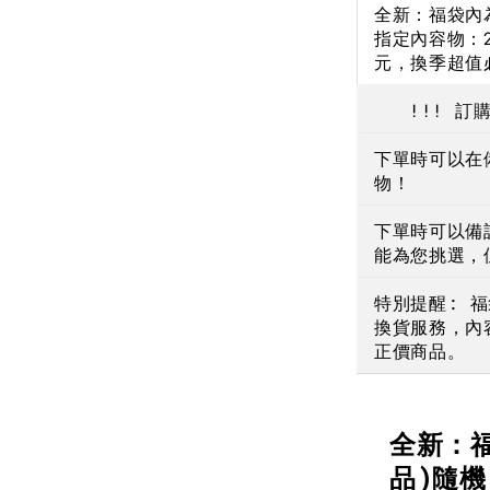
全新：福袋內
NT$ 190
指定內容物：2
元，換季超值
NT$ 450
!!! 訂購
下單時可以在
物！
下單時可以備
能為您挑選，
特別提醒: 
換貨服務，內
正價商品。
全新：
品)隨