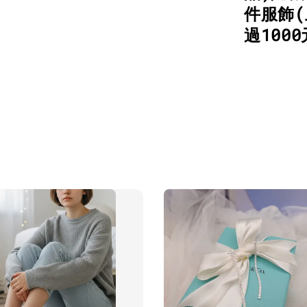
件服飾(
過100