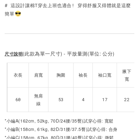
# 這設計讓棉T穿去上班也適合! 穿得舒服又得體就是這麼
簡單
加入購物車
(此款為單一尺寸) - 平放量測(單位: 公分)
尺寸說明
腋下
衣長
肩寬
胸圍
袖長
袖口寬
寬
無肩
60
53
4
17
22
線
*小編A(162cm, 52kg, 70D/24腰/35臀)試穿心得: 寬鬆
*小編B(158cm, 61kg, 82D/31腰/37.5臀)試穿心得: 合身
*小編C(158cm, 67kg, 80D/31腰/40臀)試穿心得: 微鬆