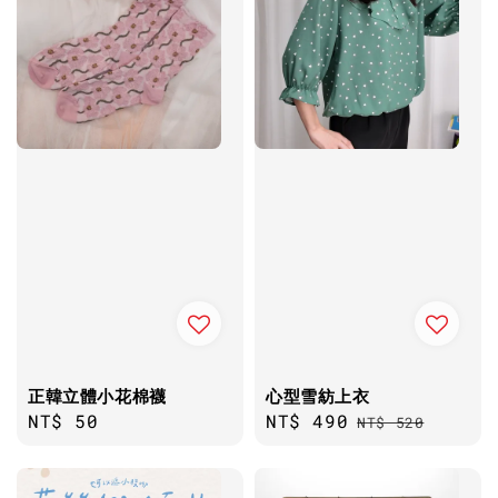
正韓立體小花棉襪
心型雪紡上衣
Regular
NT$ 50
Sale
NT$ 490
Regular
NT$ 520
price
price
price