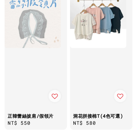
正韓蕾絲披肩/假領片
洞花拼接棉T(4色可選)
Regular
NT$ 550
Regular
NT$ 580
price
price