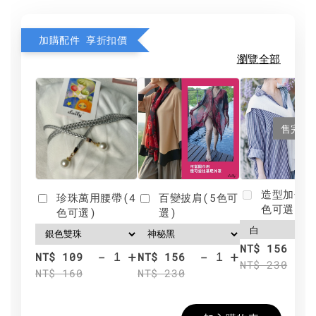
加購配件 享折扣價
瀏覽全部
售完
造型加分肩
珍珠萬用腰帶(4
百變披肩(5色可
色可選)
色可選)
選)
NT$ 156
-
+
-
+
NT$ 109
NT$ 156
NT$ 230
NT$ 160
NT$ 230