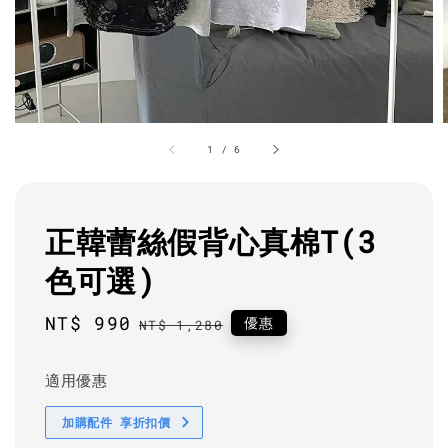
1
/
6
正韓蕾絲假背心真棉T(3
色可選)
Sale
NT$ 990
Regular
優惠
NT$ 1,280
price
price
適用優惠
加購配件 享折扣價