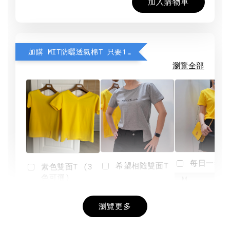
加入購物車
加購 MIT防曬透氣棉T 只要190元
瀏覽全部
每日一笑雙
希望相隨雙面T
素色雙面T (3
色可選)
-
NT$ 190
瀏覽更多
NT$ 450
-
+
-
+
NT$ 190
NT$ 190
NT$ 450
NT$ 450