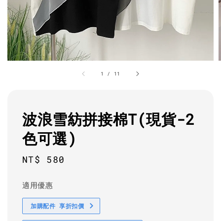
1
/
11
波浪雪紡拼接棉T(現貨-2
色可選)
Regular
NT$ 580
price
適用優惠
加購配件 享折扣價