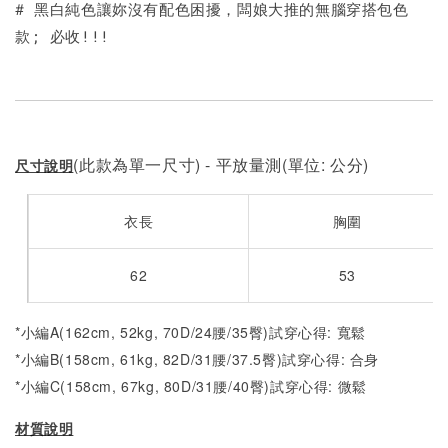
# 黑白純色讓妳沒有配色困擾，闆娘大推的無腦穿搭包色
款; 必收!!!
(此款為單一尺寸) - 平放量測(單位: 公分)
尺寸說明
衣長
胸圍
62
53
*小編A(162cm, 52kg, 70D/24腰/35臀)試穿心得: 寬鬆
*小編B(158cm, 61kg, 82D/31腰/37.5臀)試穿心得: 合身
*小編C(158cm, 67kg, 80D/31腰/40臀)試穿心得: 微鬆
材質說明