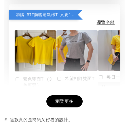
加購 MIT防曬透氣棉T 只要190元
瀏覽全部
每日一笑雙
希望相隨雙面T
素色雙面T (3
色可選)
-
NT$ 190
瀏覽更多
NT$ 450
-
+
-
+
NT$ 190
NT$ 190
NT$ 450
NT$ 450
# 這款真的是簡約又好看的設計。
加入購物車