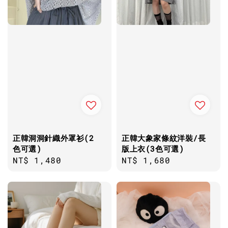
正韓洞洞針織外罩衫(2
正韓大象家條紋洋裝/長
色可選)
版上衣(3色可選)
Regular
NT$ 1,480
Regular
NT$ 1,680
price
price