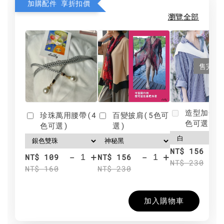
加購配件 享折扣價
瀏覽全部
售完
造型加分肩
珍珠萬用腰帶(4
百變披肩(5色可
色可選)
色可選)
選)
NT$ 156
-
+
-
+
NT$ 109
NT$ 156
NT$ 230
NT$ 160
NT$ 230
加入購物車