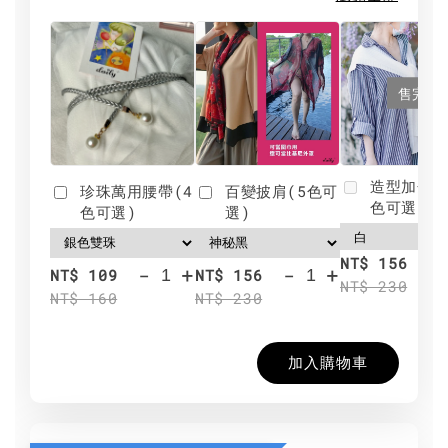
售完
造型加分肩
珍珠萬用腰帶(4
百變披肩(5色可
色可選)
色可選)
選)
NT$ 156
-
+
-
+
NT$ 109
NT$ 156
NT$ 230
NT$ 160
NT$ 230
加入購物車