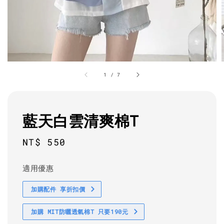
1
/
7
藍天白雲清爽棉T
Regular
NT$ 550
price
適用優惠
加購配件 享折扣價
加購 MIT防曬透氣棉T 只要190元