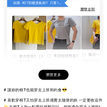
加購 MIT防曬透氣棉T 只要190元
瀏覽全部
每日一笑雙
希望相隨雙面T
素色雙面T (3
色可選)
-
NT$ 190
瀏覽更多
NT$ 450
-
+
-
+
NT$ 190
NT$ 190
NT$ 450
NT$ 450
# 讓妳的棉T也能穿去上班和約會
加入購物車
# 喜歡穿棉T又怕穿去上班感覺太隨便的妳 一定要收這件
在棉T上加一點雪紡抓皺設計，就很適合穿去上班啦!