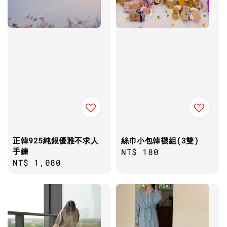
正韓925純銀優雅不求人
絲巾小包韓襪組(3雙)
手鍊
Regular
NT$ 180
Regular
NT$ 1,080
price
price