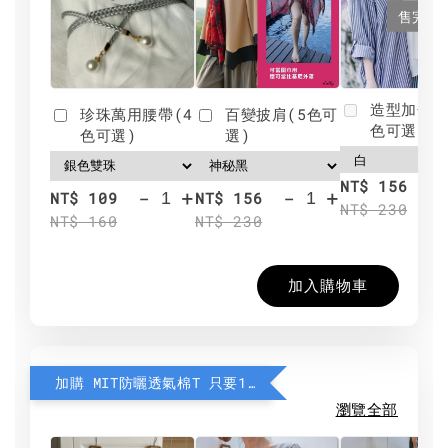
售完
造型加分肩
珍珠萬用腰帶(4
百變披肩(5色可
色可選)
色可選)
選)
NT$ 156
-
+
-
+
NT$ 109
NT$ 156
NT$ 230
NT$ 160
NT$ 230
加入購物車
加購 MIT防曬透氣棉T 只要190元
瀏覽全部