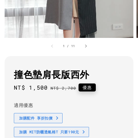
1
/
11
撞色墊肩長版西外
Sale
NT$ 1,500
Regular
優惠
NT$ 2,700
price
price
適用優惠
加購配件 享折扣價
加購 MIT防曬透氣棉T 只要190元