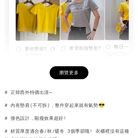
每日一笑雙
希望相隨雙面T
素色雙面T (3
色可選)
-
NT$ 190
瀏覽更多
NT$ 450
-
+
-
+
NT$ 190
NT$ 190
NT$ 450
NT$ 450
# 正韓西外特價出清~
加入購物車
# 內有墊肩(不可拆)，整件穿起來就有氣勢
# 撞色設計，顯瘦效果超好!
# 材質厚度適合春/秋/暖冬 3個季節哦! 衣櫃裡沒有這種