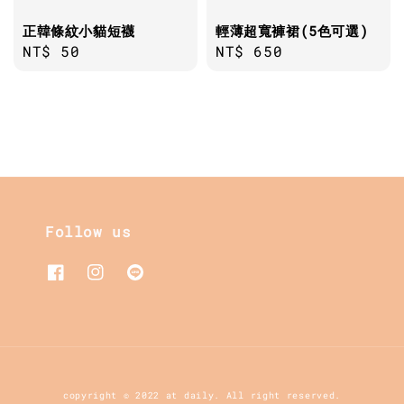
正韓條紋小貓短襪
輕薄超寬褲裙(5色可選)
Regular
NT$ 50
Regular
NT$ 650
price
price
Follow us
copyright © 2022 at daily. All right reserved.