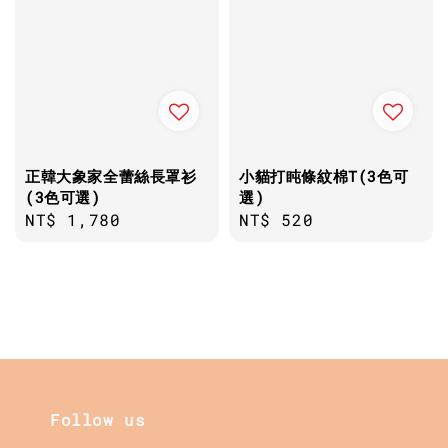
正韓大象家全蕾絲長罩衫
小貓打盹條紋棉T(3色可
(3色可選)
選)
Regular
NT$ 1,780
Regular
NT$ 520
price
price
Follow us