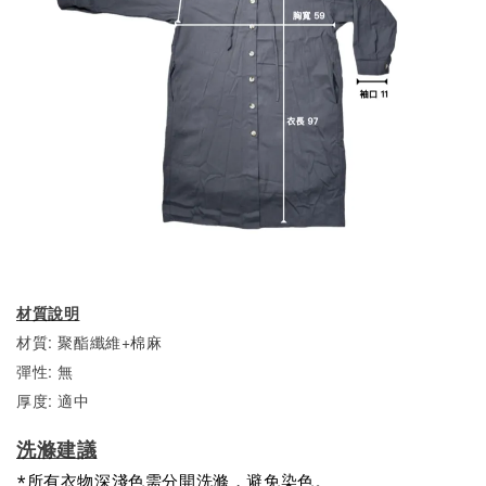
材質說明
材質: 聚酯纖維+棉麻
彈性: 無
厚度: 適中
洗滌建議
*所有衣物深淺色需分開洗滌，避免染色。