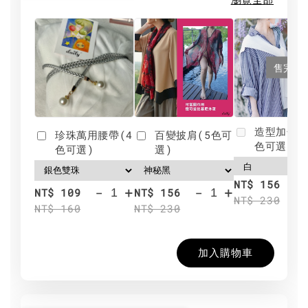
售完
造型加分肩
珍珠萬用腰帶(4
百變披肩(5色可
色可選)
色可選)
選)
NT$ 156
-
+
-
+
NT$ 109
NT$ 156
NT$ 230
NT$ 160
NT$ 230
加入購物車