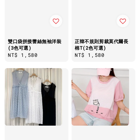
雙口袋拼接蕾絲無袖洋裝
正韓不規則剪裁莫代爾長
(3色可選)
棉T(2色可選)
Regular
NT$ 1,580
Regular
NT$ 1,580
price
price