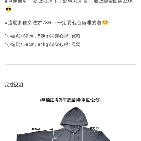
#單穿簡單; 搭上披肩多了點色彩亮眼; 加上腰帶曲線立現
#這麼多種穿法才780.-一定要包色處理的啦
*小編A(162cm, 52kg)試穿心得: 寬鬆
*小編B(158cm, 61kg)試穿心得:
寬鬆
尺寸說明