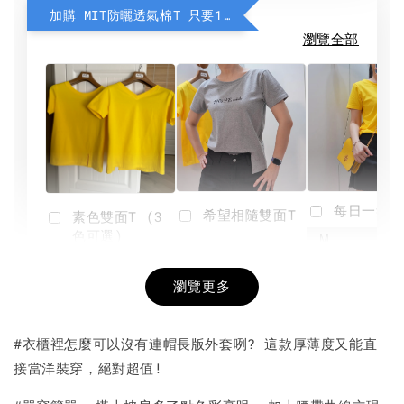
加購 MIT防曬透氣棉T 只要190元
瀏覽全部
每日一笑雙
希望相隨雙面T
素色雙面T (3
色可選)
-
NT$ 190
瀏覽更多
NT$ 450
-
+
-
+
NT$ 190
NT$ 190
NT$ 450
NT$ 450
#衣櫃裡怎麼可以沒有連帽長版外套咧? 這款厚薄度又能直
接當洋裝穿，絕對超值!
加入購物車