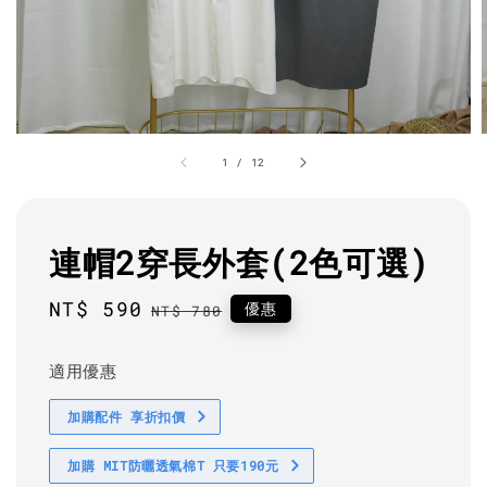
1
/
12
連帽2穿長外套(2色可選)
Sale
NT$ 590
Regular
優惠
NT$ 780
price
price
適用優惠
加購配件 享折扣價
加購 MIT防曬透氣棉T 只要190元