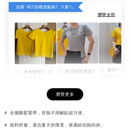
加購 MIT防曬透氣棉T 只要190元
瀏覽全部
每日一笑雙
希望相隨雙面T
素色雙面T (3
色可選)
-
NT$ 190
瀏覽更多
NT$ 450
-
+
-
+
NT$ 190
NT$ 190
NT$ 450
NT$ 450
# 全腰圍鬆緊帶，穿脫不用解釦超方便。
加入購物車
# 面料舒服，適合夏天的薄度，推薦給怕熱的妳。