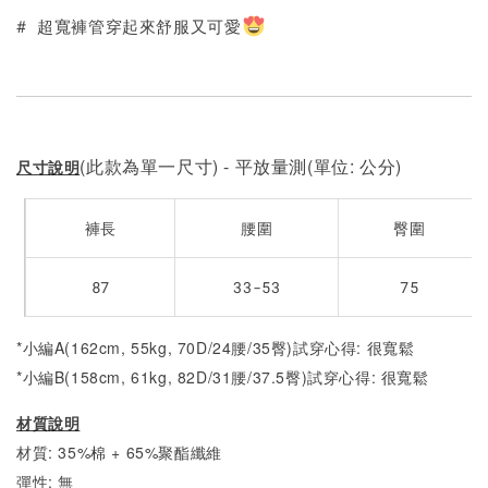
# 超寬褲管穿起來舒服又可愛
(此款為單一尺寸) - 平放量測(單位: 公分)
尺寸說明
褲長
腰圍
臀圍
87
33-53
75
*小編A(162cm, 55kg, 70D/24腰/35臀)試穿心得: 很寬鬆
*小編B(158cm, 61kg, 82D/31腰/37.5臀)試穿心得:
很寬鬆
材質說明
材質: 35%棉 + 65%聚酯纖維
彈性: 無