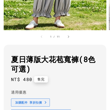
1
/
11
夏日薄版大花苞寬褲(8色
可選)
Regular
NT$ 480
售完
price
適用優惠
加購配件 享折扣價