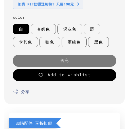
加購 MIT防曬透氣棉T 只要190元
color
白
杏奶色
深灰色
藍
卡其色
咖色
軍綠色
黑色
售完
Add to wishlist
分享
加購配件 享折扣價