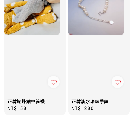
正韓蝴蝶結中筒襪
正韓淡水珍珠手鍊
Regular
NT$ 50
Regular
NT$ 800
price
price