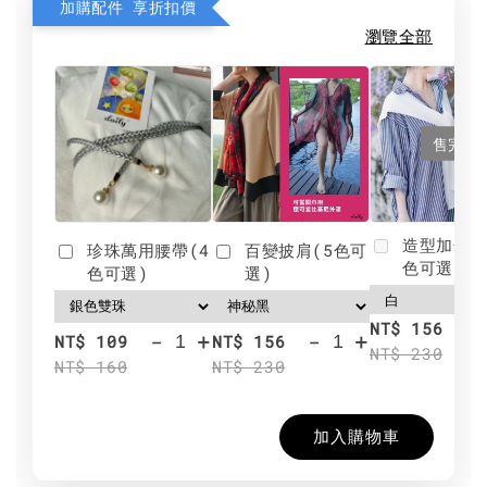
加購配件 享折扣價
瀏覽全部
售完
造型加分肩
珍珠萬用腰帶(4
百變披肩(5色可
色可選)
色可選)
選)
NT$ 156
-
+
-
+
NT$ 109
NT$ 156
NT$ 230
NT$ 160
NT$ 230
加入購物車