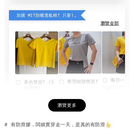
加購 MIT防曬透氣棉T 只要190元
瀏覽全部
每日一笑雙
希望相隨雙面T
素色雙面T (3
色可選)
-
NT$ 190
瀏覽更多
NT$ 450
-
+
-
+
NT$ 190
NT$ 190
NT$ 450
NT$ 450
# 有防滑膠，闆娘實穿走一天，是真的有防滑
加入購物車