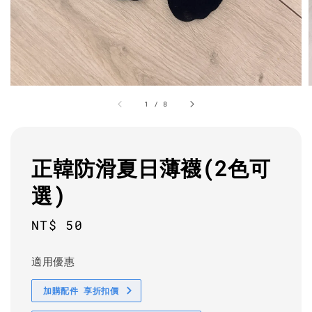
1
/
8
正韓防滑夏日薄襪(2色可
選)
Regular
NT$ 50
price
適用優惠
加購配件 享折扣價