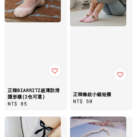
正韓BIARRITZ超薄防滑
正韓條紋小貓短襪
隱形襪(2色可選)
Regular
NT$ 50
Regular
NT$ 85
price
price