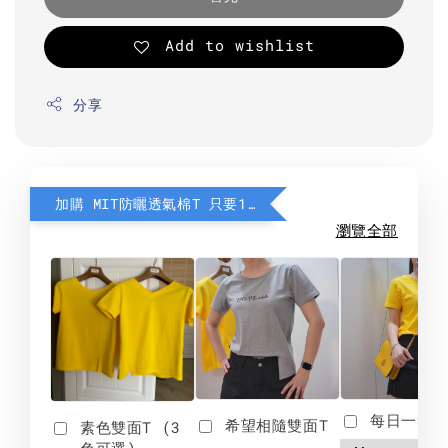
Add to wishlist
分享
加購 MIT防曬透氣棉T 只要190元
瀏覽全部
每日一笑雙
希望相隨雙面T
素色雙面T (3
色可選)