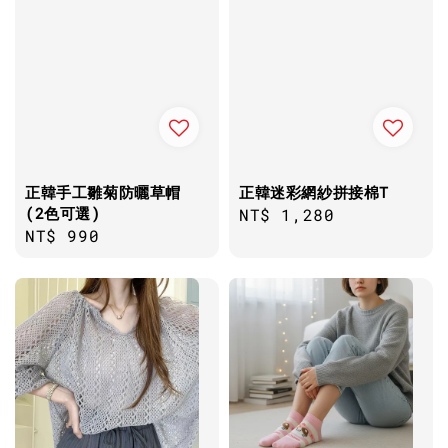
正韓手工雛菊防曬草帽
正韓迷彩網紗拼接棉T
(2色可選)
Regular
NT$ 1,280
Regular
NT$ 990
price
price