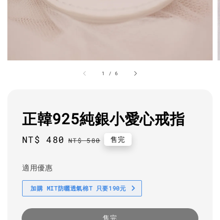
1
/
6
正韓925純銀小愛心戒指
Sale
NT$ 480
Regular
售完
NT$ 580
price
price
適用優惠
加購 MIT防曬透氣棉T 只要190元
售完