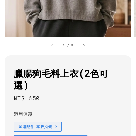
1
/
8
臘腸狗毛料上衣(2色可
選)
Regular
NT$ 650
price
適用優惠
加購配件 享折扣價