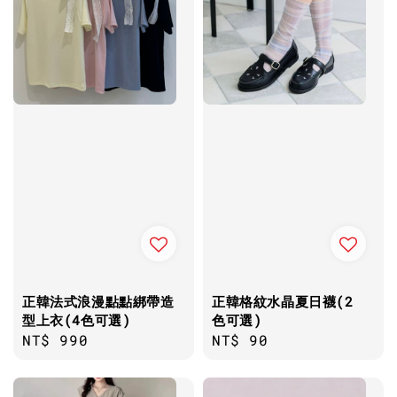
正韓法式浪漫點點綁帶造
正韓格紋水晶夏日襪(2
型上衣(4色可選)
色可選)
Regular
NT$ 990
Regular
NT$ 90
price
price