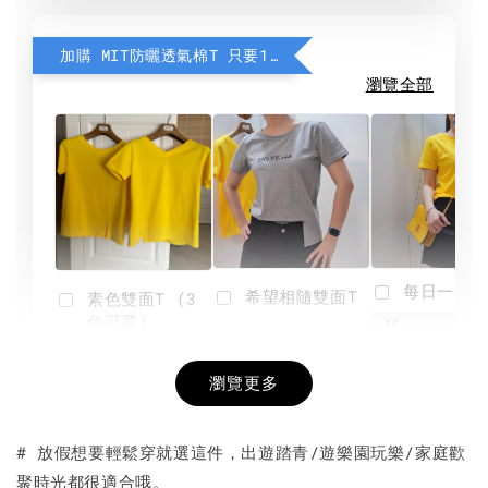
加購 MIT防曬透氣棉T 只要190元
瀏覽全部
每日一笑雙
希望相隨雙面T
素色雙面T (3
色可選)
-
NT$ 190
瀏覽更多
NT$ 450
-
+
-
+
NT$ 190
NT$ 190
NT$ 450
NT$ 450
# 放假想要輕鬆穿就選這件，出遊踏青/遊樂園玩樂/家庭歡
聚時光都很適合哦。
加入購物車