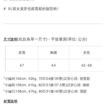
# XL號女孩穿也都寬鬆的版型喲!
(此款為單一尺寸) - 平放量測(單位: 公分)
尺寸說明
肩寬
胸圍
衣長
67
64
62-68
*小編A(162cm, 52kg, 70D/24腰/35臀)試穿心得: 很寬鬆
*小編B(158cm, 61kg, 82D/31腰/37.5臀)試穿心得: 微
鬆
*小編C(158cm, 67kg, 80D/31腰/40臀)試穿心得: 寬
鬆
材質說明