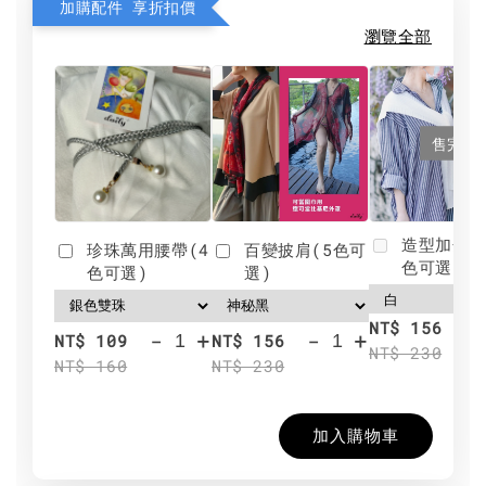
加購配件 享折扣價
瀏覽全部
售完
造型加分肩
珍珠萬用腰帶(4
百變披肩(5色可
色可選)
色可選)
選)
NT$ 156
-
+
-
+
NT$ 109
NT$ 156
NT$ 230
NT$ 160
NT$ 230
加入購物車