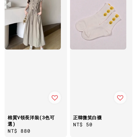
棉質V領長洋裝(3色可
正韓微笑白襪
選)
Regular
NT$ 50
Regular
NT$ 880
price