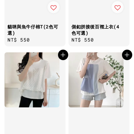
貓咪與魚牛仔棉T(2色可
側釦拼接後百褶上衣(4
選)
色可選)
Regular
NT$ 550
Regular
NT$ 550
price
price