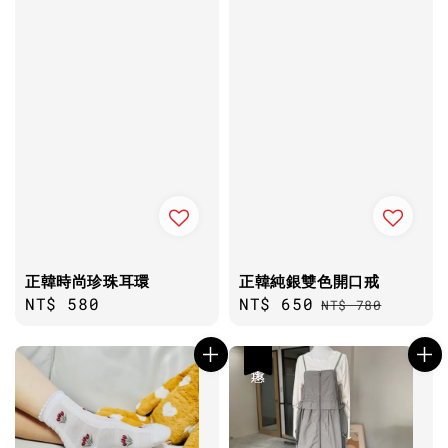
正韓時尚珍珠耳環
正韓純銀雙色開口戒
Regular
NT$ 580
Sale
NT$ 650
Regular
NT$ 780
price
price
price
優惠