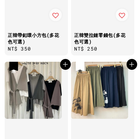
正韓帶釦環小方包(多花
正韓雙拉鏈零錢包(多花
色可選)
色可選)
Regular
NT$ 350
Regular
NT$ 250
price
price
優惠
售完