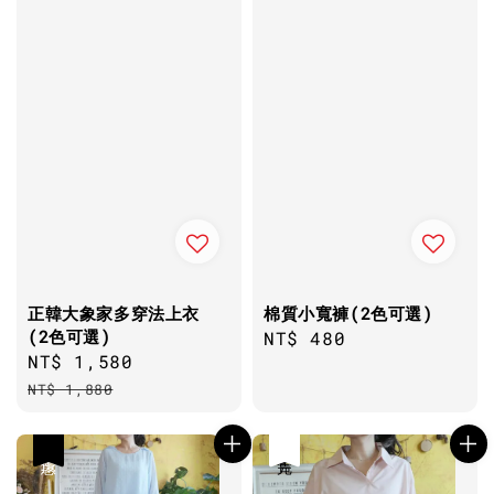
正韓大象家多穿法上衣
棉質小寬褲(2色可選)
(2色可選)
Regular
NT$ 480
Sale
NT$ 1,580
Regular
price
price
price
NT$ 1,880
優惠
售完