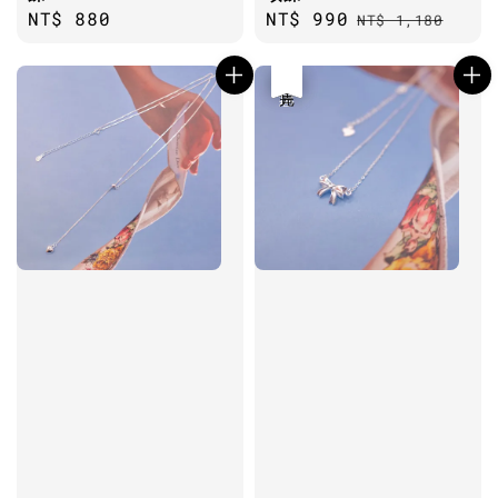
Regular
NT$ 880
Sale
NT$ 990
Regular
NT$ 1,180
price
price
price
優惠
售完