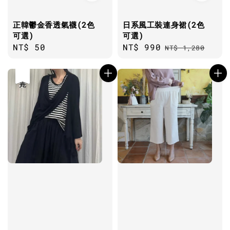
正韓鬱金香透氣襪(2色
日系風工裝連身裙(2色
可選)
可選)
Regular
NT$ 50
Sale
NT$ 990
Regular
NT$ 1,280
price
price
price
優惠
售完