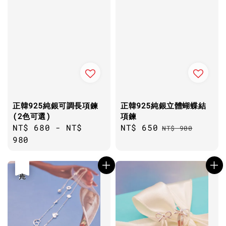
正韓925純銀可調長項鍊
正韓925純銀立體蝴蝶結
(2色可選)
項鍊
Regular
NT$ 680
-
NT$
Sale
NT$ 650
Regular
NT$ 900
price
980
price
price
優惠
售完