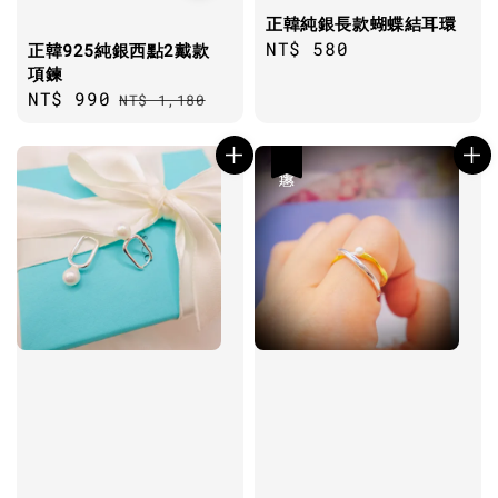
正韓純銀長款蝴蝶結耳環
Regular
NT$ 580
正韓925純銀西點2戴款
項鍊
price
Sale
NT$ 990
Regular
NT$ 1,180
price
price
優惠