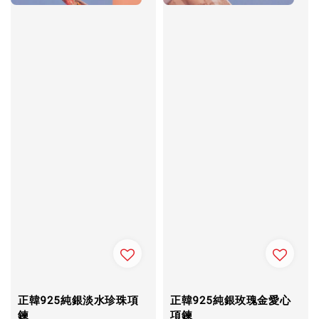
正韓925純銀淡水珍珠項
正韓925純銀玫瑰金愛心
鍊
項鍊