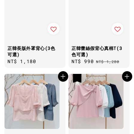
正韓長版外罩背心(3色
正韓蕾絲假背心真棉T(3
可選)
色可選)
Regular
NT$ 1,180
Sale
NT$ 990
Regular
NT$ 1,280
price
price
price
優惠