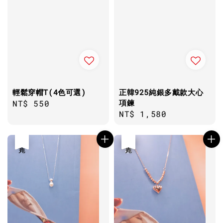
輕鬆穿帽T(4色可選)
正韓925純銀多戴款大心
項鍊
Regular
NT$ 550
Regular
NT$ 1,580
price
price
售完
優惠
售完