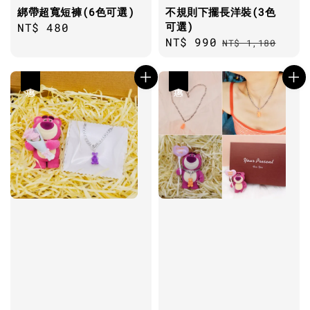
綁帶超寬短褲(6色可選)
不規則下擺長洋裝(3色
可選)
Regular
NT$ 480
Sale
NT$ 990
Regular
price
NT$ 1,180
price
price
優惠
優惠