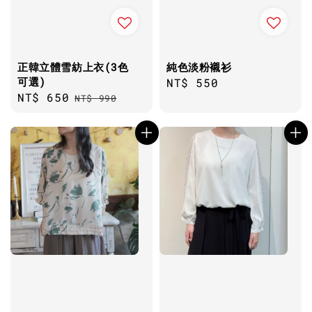
正韓立體雪紡上衣(3色
純色淡粉襯衫
可選)
Regular
NT$ 550
Sale
NT$ 650
Regular
NT$ 990
price
price
price