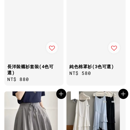
純色棉罩衫(3色可選)
長洋裝襯衫套裝(4色可
選)
Regular
NT$ 580
Regular
NT$ 880
price
price
優惠
售完