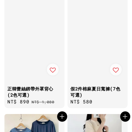
正韓蕾絲綁帶外罩背心
假2件棉麻夏日寬褲(7色
(2色可選)
可選)
Sale
NT$ 890
Regular
Regular
NT$ 580
NT$ 1,080
price
price
price