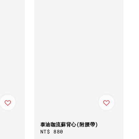
泰迪咖流蘇背心(附腰帶)
Regular
NT$ 880
price