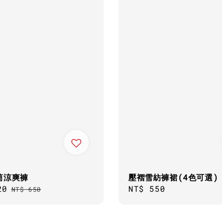
筒涼爽褲
壓褶雪紡褲裙(4色可選)
20
Regular
Regular
NT$ 550
NT$ 650
price
price