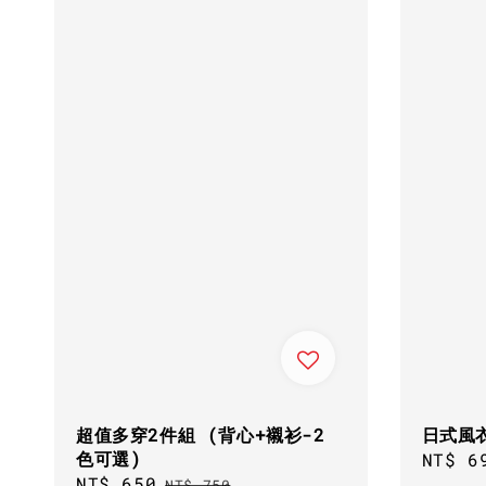
超值多穿2件組 (背心+襯衫-2
日式風
色可選)
Sale
NT$ 6
Sale
NT$ 650
Regular
price
NT$ 750