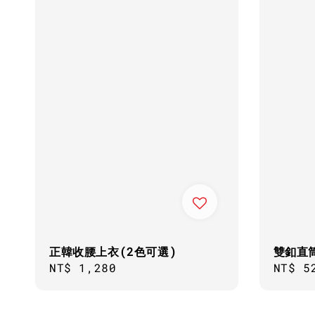
正韓收腰上衣(2色可選)
雙釦直
Regular
NT$ 1,280
Sale
NT$ 5
price
price