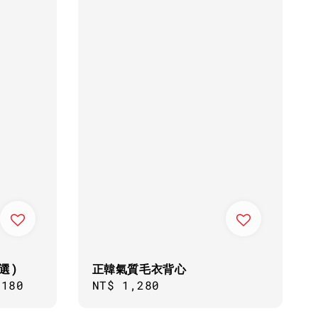
選)
正韓氣質毛衣背心
,180
Regular
NT$ 1,280
price