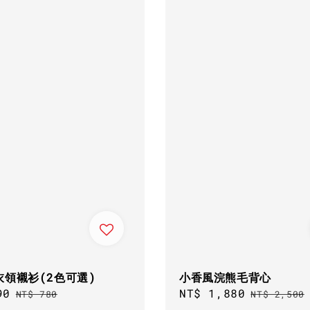
衣領襯衫(2色可選)
小香風浣熊毛背心
90
Regular
Sale
NT$ 1,880
Regular
NT$ 780
NT$ 2,500
price
price
price