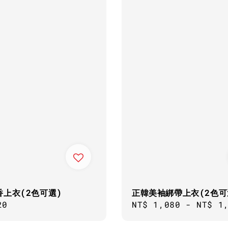
香上衣(2色可選)
正韓美袖綁帶上衣(2色可
ar
20
Regular
NT$ 1,080
-
NT$ 1
price