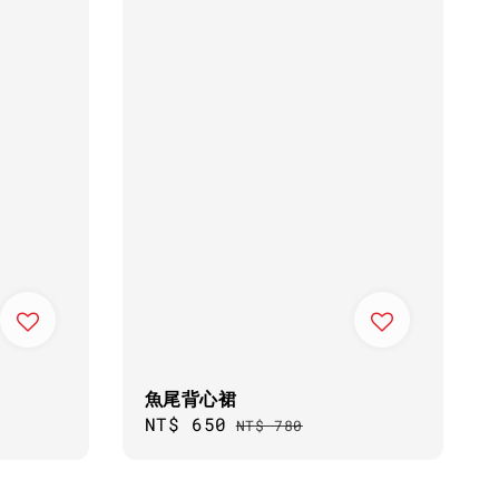
魚尾背心裙
Sale
NT$ 650
Regular
NT$ 780
price
price