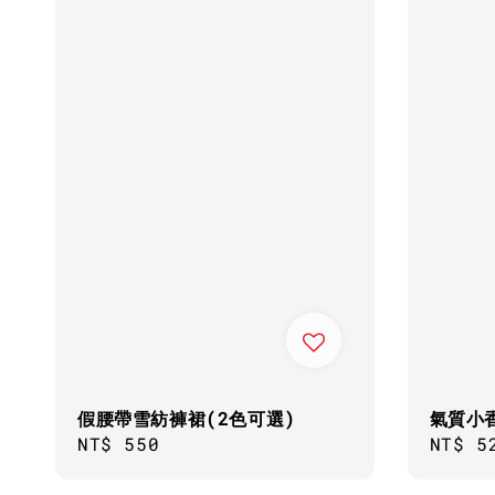
假腰帶雪紡褲裙(2色可選)
氣質小
Regular
NT$ 550
Regul
NT$ 5
price
price