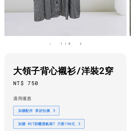
1
/
8
大領子背心襯衫/洋裝2穿
Regular
NT$ 750
price
適用優惠
加購配件 享折扣價
加購 MIT防曬透氣棉T 只要190元