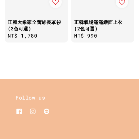
正韓大象家全蕾絲長罩衫
正韓氣場滿滿緞面上衣
(3色可選)
(2色可選)
Regular
NT$ 1,780
Regular
NT$ 990
price
price
Follow us