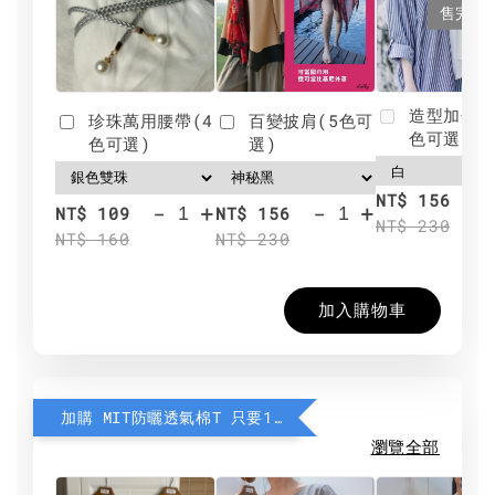
售完
造型加分肩
珍珠萬用腰帶(4
百變披肩(5色可
色可選)
色可選)
選)
NT$ 156
-
+
-
+
NT$ 109
NT$ 156
NT$ 230
NT$ 160
NT$ 230
加入購物車
加購 MIT防曬透氣棉T 只要190元
瀏覽全部