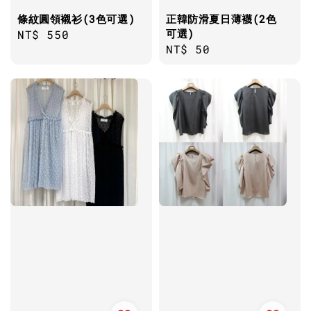
條紋圓領襯衫(3色可選)
正韓防滑夏日薄襪(2色
可選)
Regular
NT$ 550
Regular
NT$ 50
price
price