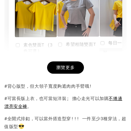
每日一笑雙
希望相隨雙面T
素色雙面T (3
色可選)
-
NT$ 190
瀏覽更多
NT$ 450
-
+
-
+
NT$ 190
NT$ 190
NT$ 450
NT$ 450
#背心版型，但大領子寬度夠遮肉肉手臂哦!
加入購物車
#可當長版上衣，也可當短洋裝; 擔心走光可以加購
不捲邊
漂亮安全褲
。
#全開式排釦，可以當外搭造型穿!!! 一件至少3種穿法，超
值版型