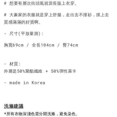
# 想要有層次街頭風就當長版上衣穿。
# 大象家的衣服就是穿上舒服，走出去不撞衫，摸上去
質感滿滿的好貨啊。
- 尺寸(平放量測):
胸寬69cm / 全長104cm / 臀74cm
- 材質:
外層是50%聚酯纖維 + 50%彈性萊卡
- made in Korea
洗滌建議
*所有衣物深淺色需分開洗滌，避免染色。