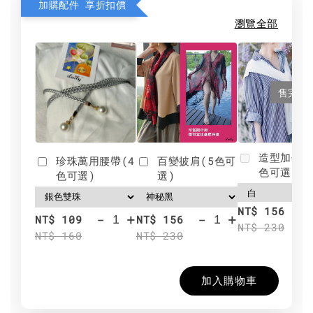
加購配件 享折扣價
瀏覽全部
售完
造型加分肩
珍珠萬用腰帶(4
百變披肩(5色可
色可選)
色可選)
選)
NT$ 156
-
+
-
+
NT$ 109
NT$ 156
NT$ 230
NT$ 160
NT$ 230
加入購物車