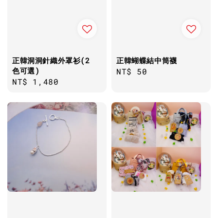
正韓洞洞針織外罩衫(2
正韓蝴蝶結中筒襪
色可選)
Regular
NT$ 50
Regular
NT$ 1,480
price
price