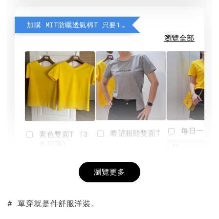
加購 MIT防曬透氣棉T 只要190元
瀏覽全部
每日一笑雙
希望相隨雙面T
素色雙面T (3
色可選)
-
NT$ 190
瀏覽更多
NT$ 450
-
+
-
+
NT$ 190
NT$ 190
NT$ 450
NT$ 450
# 單穿就是件舒服洋裝。
加入購物車