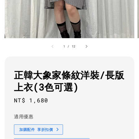
1
/
12
正韓大象家條紋洋裝/長版
上衣(3色可選)
Regular
NT$ 1,680
price
適用優惠
加購配件 享折扣價