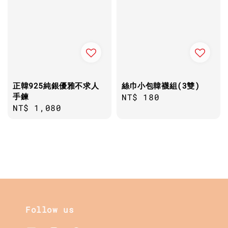
正韓925純銀優雅不求人
絲巾小包韓襪組(3雙)
手鍊
Regular
NT$ 180
Regular
NT$ 1,080
price
price
Follow us