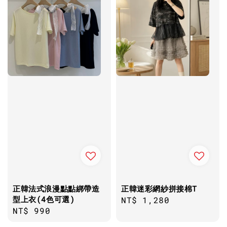
正韓法式浪漫點點綁帶造
正韓迷彩網紗拼接棉T
型上衣(4色可選)
Regular
NT$ 1,280
Regular
NT$ 990
price
price