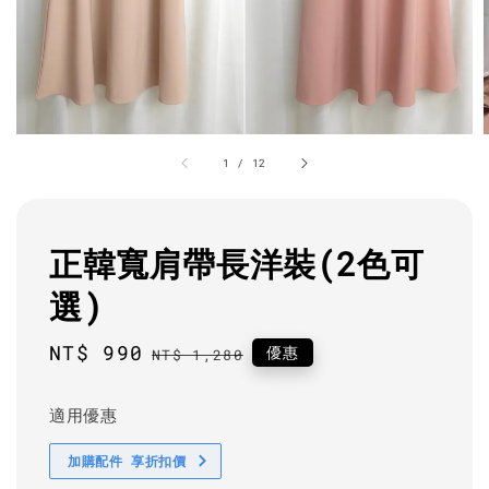
1
/
12
正韓寬肩帶長洋裝(2色可
選)
Sale
NT$ 990
Regular
優惠
NT$ 1,280
price
price
適用優惠
加購配件 享折扣價