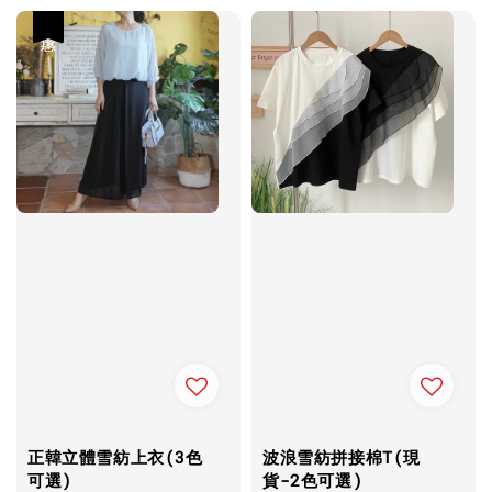
優惠
正韓立體雪紡上衣(3色
波浪雪紡拼接棉T(現
可選)
貨-2色可選)