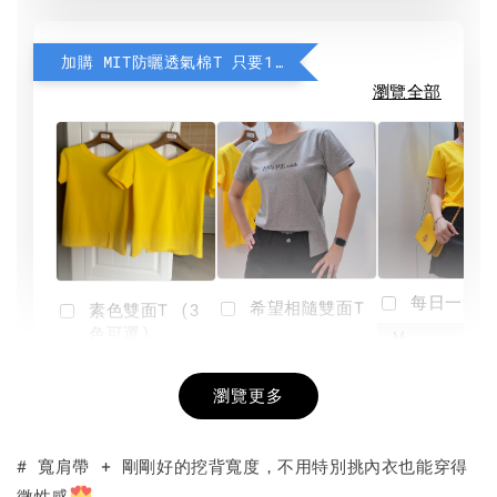
加購 MIT防曬透氣棉T 只要190元
瀏覽全部
每日一笑雙
希望相隨雙面T
素色雙面T (3
色可選)
-
NT$ 190
瀏覽更多
NT$ 450
-
+
-
+
NT$ 190
NT$ 190
NT$ 450
NT$ 450
# 寬肩帶 + 剛剛好的挖背寬度，不用特別挑內衣也能穿得
微性感