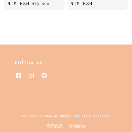
Sale
NT$ 650
Regular
Regular
NT$ 580
NT$ 990
price
price
price
Follow us
copyright © 2022 at daily. All right reserved.
隱私政策
購物需知
|