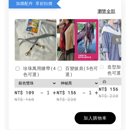
加購配件 享折扣價
瀏覽全部
售完
造型加分肩
珍珠萬用腰帶(4
百變披肩(5色可
色可選)
色可選)
選)
NT$ 156
-
+
-
+
NT$ 109
NT$ 156
NT$ 230
NT$ 160
NT$ 230
加入購物車