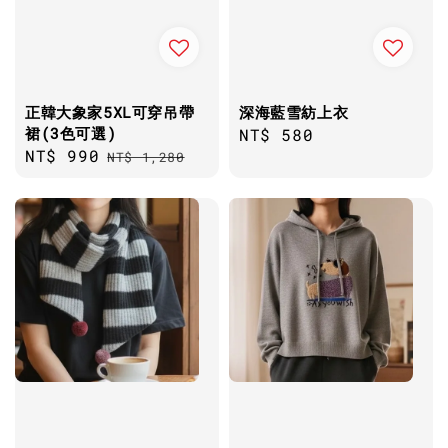
正韓大象家5XL可穿吊帶
深海藍雪紡上衣
裙(3色可選)
Regular
NT$ 580
Sale
NT$ 990
Regular
NT$ 1,280
price
price
price