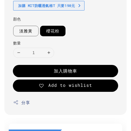
加購 MIT防曬透氣棉T 只要190元
顏色
淡雅黃
櫻花粉
數量
加入購物車
Add to wishlist
分享