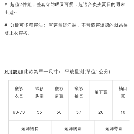
加入購物車
# 超值2件組，整套穿防晒又可愛，超適合炎炎夏日的週末
出遊~
# 分開可多種穿法; 單穿當短洋裝，不習慣穿短裙的就當長
版上衣穿搭。
(此款為單一尺寸) - 平放量測(單位: 公分)
尺寸說明
襯衫
襯衫
襯衫
襯衫
袖口
腋下寬
衣長
胸圍
肩寬
袖長
寬
63-73
55
50
57
26
10
短洋裙長
短洋胸圍
短洋臀圍