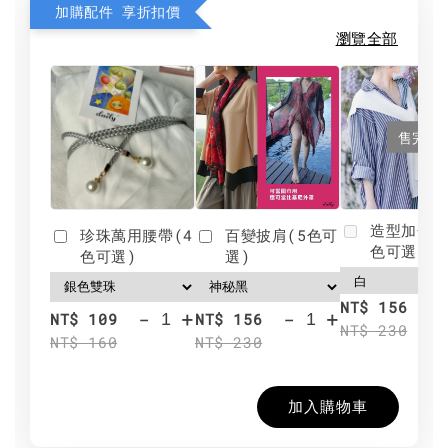
加購配件 享折扣價
瀏覽全部
售完
造型加分肩
珍珠萬用腰帶(4
百變披肩(5色可
色可選)
色可選)
選)
NT$ 156
-
+
-
+
NT$ 109
NT$ 156
NT$ 230
NT$ 160
NT$ 230
加入購物車