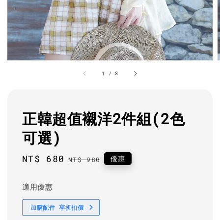
1
/
8
正韓超值襯洋2件組(2色
可選)
Sale
NT$ 680
Regular
優惠
NT$ 980
price
price
適用優惠
加購配件 享折扣價