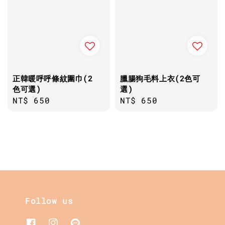
正韓暖呼呼條紋圍巾(2
臘腸狗毛料上衣(2色可
色可選)
選)
Regular
NT$ 650
Regular
NT$ 650
price
price
Follow us