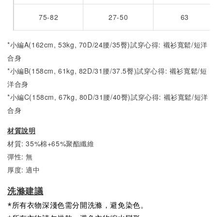
75-82
27-50
63
*小編A(162cm, 53kg, 70D/24腰/35臀)試穿心得: 襯衫寬鬆/短洋
合身
*小編B(158cm, 61kg, 82D/31腰/37.5臀)試穿心得:
襯衫寬鬆/短
洋合身
*小編C(158cm, 67kg, 80D/31腰/40臀)試穿心得:
襯衫寬鬆/短洋
合身
材質說明
材質: 35%棉+65%聚酯纖維
彈性: 無
厚度: 適中
洗滌建議
*所有衣物深淺色需分開洗滌，避免染色。