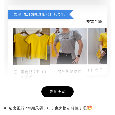
加購 MIT防曬透氣棉T 只要190元
瀏覽全部
每日一笑雙
希望相隨雙面T
素色雙面T (3
色可選)
-
NT$ 190
瀏覽更多
NT$ 450
-
+
-
+
NT$ 190
NT$ 190
NT$ 450
NT$ 450
# 這套正韓2件組只要680，也太物超所值了吧