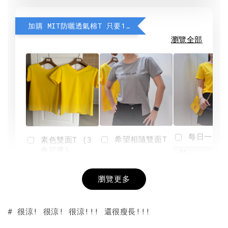
加購 MIT防曬透氣棉T 只要190元
瀏覽全部
每日一笑雙
希望相隨雙面T
素色雙面T (3
色可選)
-
NT$ 190
瀏覽更多
NT$ 450
-
+
-
+
NT$ 190
NT$ 190
NT$ 450
NT$ 450
# 很涼! 很涼! 很涼!!! 還很瘦長!!!
加入購物車