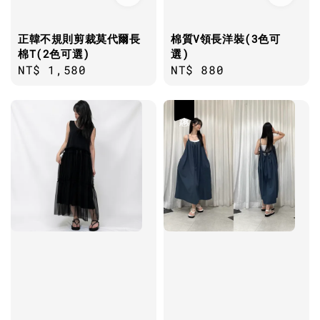
正韓不規則剪裁莫代爾長
棉質V領長洋裝(3色可
棉T(2色可選)
選)
Regular
NT$ 1,580
Regular
NT$ 880
price
price
優惠