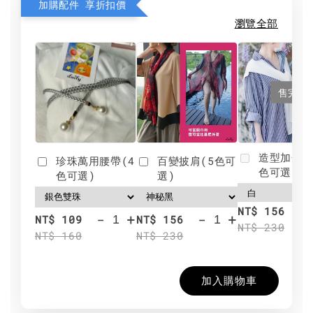
加購配件 享折扣價
瀏覽全部
售完
造型加分肩
珍珠萬用腰帶(4
百變披肩(5色可
色可選)
色可選)
選)
NT$ 156
-
+
-
+
NT$ 109
NT$ 156
NT$ 230
NT$ 160
NT$ 230
加入購物車