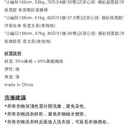
*小編A(162cm, 52kg, 70D/24腰/35臀)試穿心得:
襯衫超
寬
鬆/洋
裝
寬
鬆 長度剛好蓋腳裸
*小編B(158cm, 61kg, 82D/31腰/37.5臀)試穿心得: 襯衫很
寬
鬆/
洋裝合身
長度太長(會拖地)
*小編C(158cm, 67kg, 80D/31腰/40臀)試穿心得:
襯衫很
寬
鬆/
洋
裝微
鬆長 度太長(會拖地)
材質說明
材質: 35%麻棉 + 65%聚酯纖維
彈性: 微
厚度: 薄
made in China
洗滌建議
*所有衣物深淺色需分開洗滌，避免染色。
*所有衣物請勿烘乾，避免衣物縮水變形。
*所有衣物洗衣時反面放入洗衣袋，可延長衣物壽命。