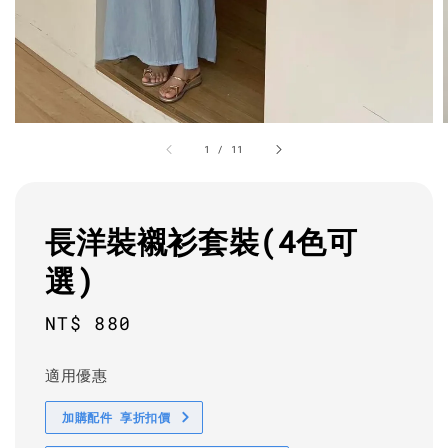
1
/
11
長洋裝襯衫套裝(4色可
選)
Regular
NT$ 880
price
適用優惠
加購配件 享折扣價