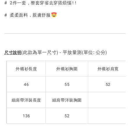
# 2件一套，整套穿省去穿搭煩惱!!
# 柔柔面料，親膚舒服
(此款為單一尺寸) - 平放量測(單位: 公分)
尺寸說明
外襯衫長度
外襯衫胸圍
外襯衫肩寬
46
55
52
細肩帶洋裝長度
細肩帶洋裝胸圍
136
52