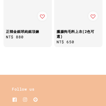
正韓金銀球純銀項鍊
臘腸狗毛料上衣(2色可
選)
Regular
NT$ 880
Regular
NT$ 650
price
price
Follow us