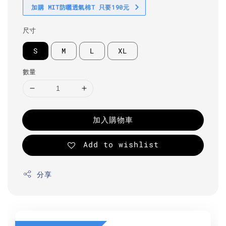
加購 MIT防曬透氣棉T 只要190元
尺寸
S
M
L
XL
數量
加入購物車
Add to wishlist
分享