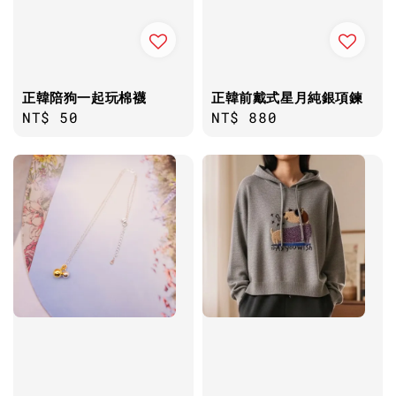
正韓陪狗一起玩棉襪
正韓前戴式星月純銀項鍊
Regular
NT$ 50
Regular
NT$ 880
price
price