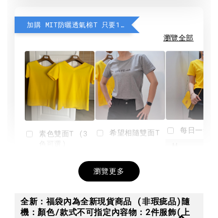
加購 MIT防曬透氣棉T 只要190元
瀏覽全部
每日一笑雙
希望相隨雙面T
素色雙面T (3
色可選)
-
NT$ 190
瀏覽更多
NT$ 450
-
+
-
+
NT$ 190
NT$ 190
NT$ 450
NT$ 450
全新：福袋內為全新現貨商品 (非瑕疵品)隨
機：顏色/款式不可指定內容物：2件服飾(上
加入購物車