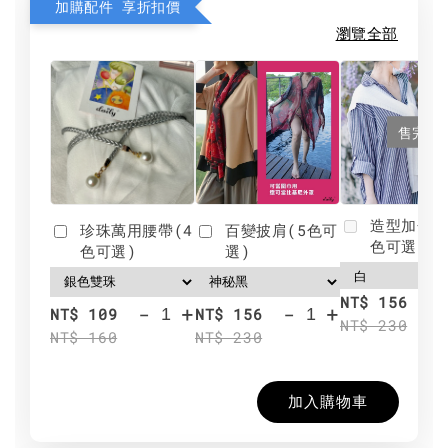
加購配件 享折扣價
瀏覽全部
售完
造型加分肩
珍珠萬用腰帶(4
百變披肩(5色可
色可選)
色可選)
選)
NT$ 156
-
+
-
+
NT$ 109
NT$ 156
NT$ 230
NT$ 160
NT$ 230
加入購物車