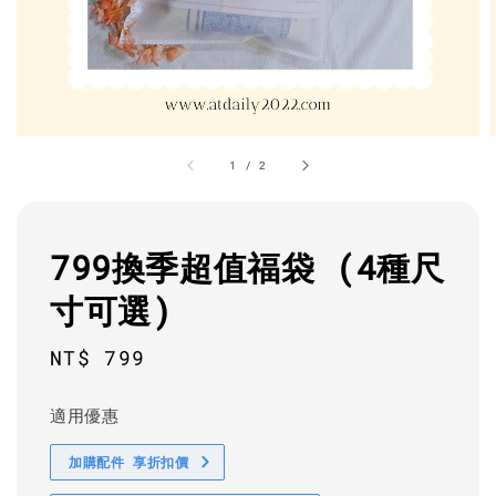
1
/
2
799換季超值福袋 (4種尺
寸可選)
Regular
NT$ 799
price
適用優惠
加購配件 享折扣價