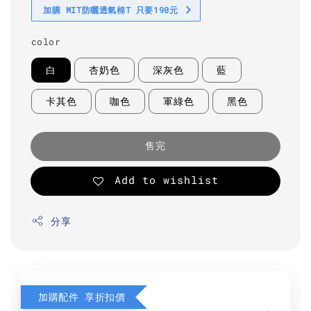
加購 MIT防曬透氣棉T 只要190元
color
白
杏奶色
深灰色
藍
卡其色
咖色
軍綠色
黑色
售完
Add to wishlist
分享
加購配件 享折扣價