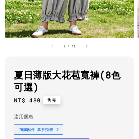
1
/
11
夏日薄版大花苞寬褲(8色
可選)
Regular
NT$ 480
售完
price
適用優惠
加購配件 享折扣價