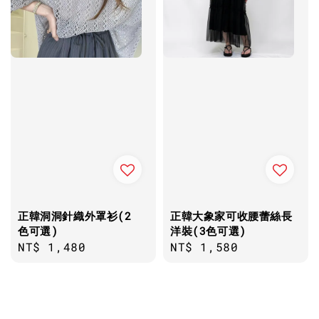
正韓洞洞針織外罩衫(2
正韓大象家可收腰蕾絲長
色可選)
洋裝(3色可選)
Regular
NT$ 1,480
Regular
NT$ 1,580
price
price