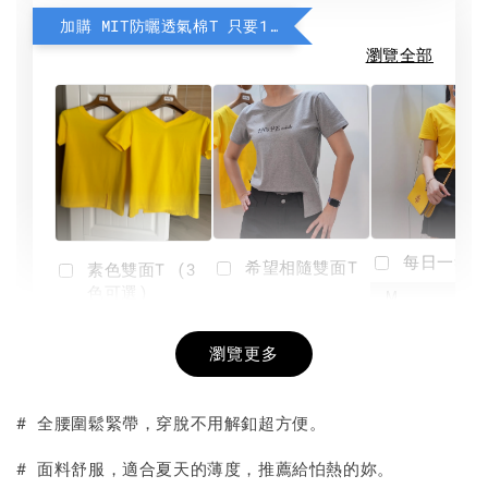
加購 MIT防曬透氣棉T 只要190元
瀏覽全部
每日一笑雙
希望相隨雙面T
素色雙面T (3
色可選)
-
NT$ 190
瀏覽更多
NT$ 450
-
+
-
+
NT$ 190
NT$ 190
NT$ 450
NT$ 450
# 全腰圍鬆緊帶，穿脫不用解釦超方便。
加入購物車
# 面料舒服，適合夏天的薄度，推薦給怕熱的妳。