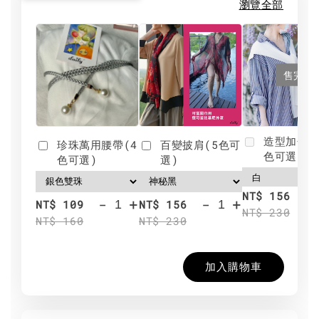
瀏覽全部
售完
造型加分肩
珍珠萬用腰帶(4
百變披肩(5色可
色可選)
色可選)
選)
NT$ 156
-
+
-
+
NT$ 109
NT$ 156
NT$ 230
NT$ 160
NT$ 230
加入購物車