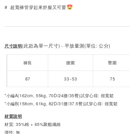
# 超寬褲管穿起來舒服又可愛
(此款為單一尺寸) - 平放量測(單位: 公分)
尺寸說明
褲長
腰圍
臀圍
87
33-53
75
*小編A(162cm, 55kg, 70D/24腰/35臀)試穿心得: 很寬鬆
*小編B(158cm, 61kg, 82D/31腰/37.5臀)試穿心得:
很寬鬆
材質說明
材質: 35%棉 + 65%聚酯纖維
彈性: 無