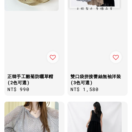
正韓手工雛菊防曬草帽
雙口袋拼接蕾絲無袖洋裝
(2色可選)
(3色可選)
Regular
NT$ 990
Regular
NT$ 1,580
price
price