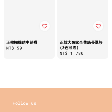
正韓蝴蝶結中筒襪
正韓大象家全蕾絲長罩衫
(3色可選)
Regular
NT$ 50
Regular
NT$ 1,780
price
price
Follow us