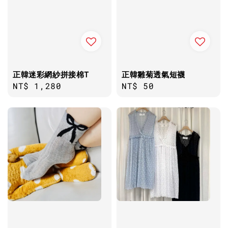
正韓迷彩網紗拼接棉T
正韓雛菊透氣短襪
Regular
NT$ 1,280
Regular
NT$ 50
price
price