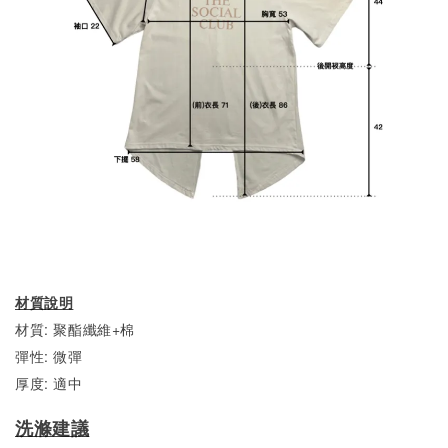
材質說明
材質: 聚酯纖維+棉
彈性: 微彈
厚度: 適中
洗滌建議