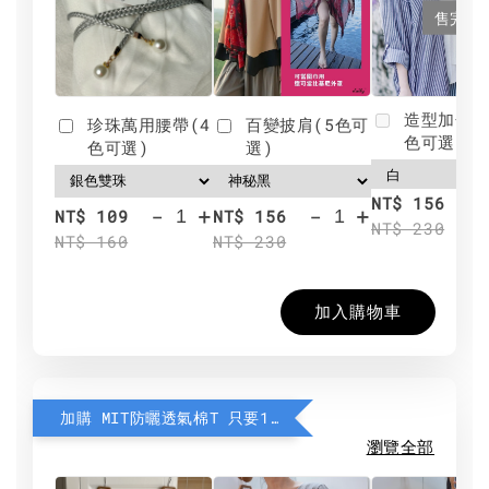
售完
造型加分肩
珍珠萬用腰帶(4
百變披肩(5色可
色可選)
色可選)
選)
NT$ 156
-
+
-
+
NT$ 109
NT$ 156
NT$ 230
NT$ 160
NT$ 230
加入購物車
加購 MIT防曬透氣棉T 只要190元
瀏覽全部