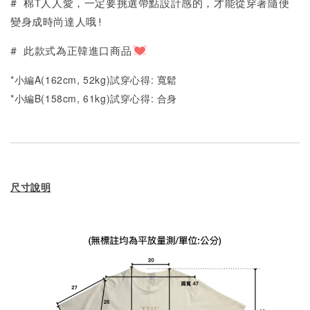
# 棉T人人愛，一定要挑選帶點設計感的，才能從穿著隨便
變身成時尚達人哦!
# 此款式為正韓進口商品
*小編A(162cm, 52kg)試穿心得: 寬鬆
*小編B(158cm, 61kg)試穿心得: 合身
尺寸說明