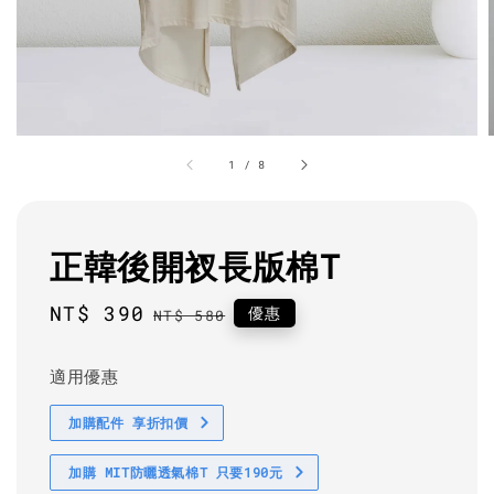
1
/
8
正韓後開衩長版棉T
Sale
NT$ 390
Regular
優惠
NT$ 580
price
price
適用優惠
加購配件 享折扣價
加購 MIT防曬透氣棉T 只要190元