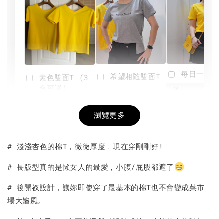
每日一笑雙
希望相隨雙面T
素色雙面T (3
色可選)
-
NT$ 190
瀏覽更多
NT$ 450
-
+
-
+
NT$ 190
NT$ 190
NT$ 450
NT$ 450
# 淺淺杏色的棉T，微微厚度，現在穿剛剛好!
加入購物車
# 長版型真的是懶女人的最愛，小腹/屁股都遮了
# 後開衩設計，讓妳即使穿了最基本的棉T也不會變成菜市
場大嬸風。