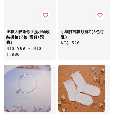
正韓大眼迷你手提小物收
小貓打盹條紋棉T(3色可
納掛包(7色-現貨+預
選)
購）
Regular
NT$ 520
Regular
NT$ 980
-
NT$
price
price
1,080