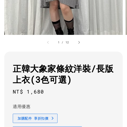
1
/
12
正韓大象家條紋洋裝/長版
上衣(3色可選)
Regular
NT$ 1,680
price
適用優惠
加購配件 享折扣價