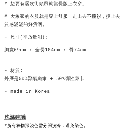
# 想要有層次街頭風就當長版上衣穿。
# 大象家的衣服就是穿上舒服，走出去不撞衫，摸上去
質感滿滿的好貨啊。
- 尺寸(平放量測):
胸寬69cm / 全長104cm / 臀74cm
- 材質:
外層是50%聚酯纖維 + 50%彈性萊卡
- made in Korea
洗滌建議
*所有衣物深淺色需分開洗滌，避免染色。