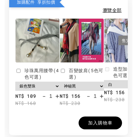
加購配件 享折扣價
瀏覽全部
售完
造型加分肩
珍珠萬用腰帶(4
百變披肩(5色可
色可選)
色可選)
選)
NT$ 156
-
+
-
+
NT$ 109
NT$ 156
NT$ 230
NT$ 160
NT$ 230
加入購物車