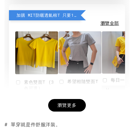
加購 MIT防曬透氣棉T 只要190元
瀏覽全部
每日一笑雙
希望相隨雙面T
素色雙面T (3
色可選)
-
NT$ 190
瀏覽更多
NT$ 450
-
+
-
+
NT$ 190
NT$ 190
NT$ 450
NT$ 450
# 單穿就是件舒服洋裝。
加入購物車