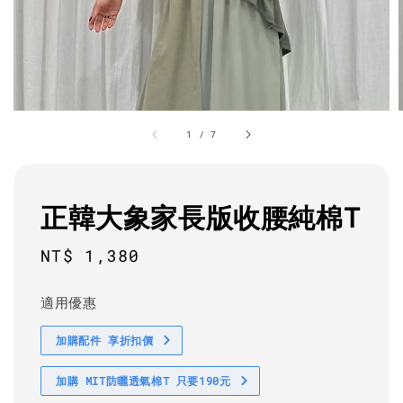
1
/
7
正韓大象家長版收腰純棉T
Regular
NT$ 1,380
price
適用優惠
加購配件 享折扣價
加購 MIT防曬透氣棉T 只要190元