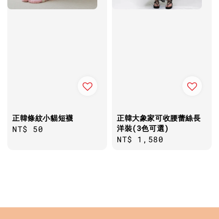
正韓條紋小貓短襪
正韓大象家可收腰蕾絲長
洋裝(3色可選)
Regular
NT$ 50
Regular
NT$ 1,580
price
price