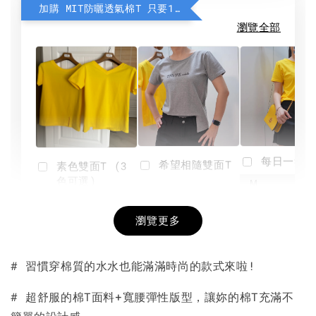
加購 MIT防曬透氣棉T 只要190元
瀏覽全部
每日一笑雙
希望相隨雙面T
素色雙面T (3
色可選)
-
NT$ 190
瀏覽更多
NT$ 450
-
+
-
+
NT$ 190
NT$ 190
NT$ 450
NT$ 450
# 習慣穿棉質的水水也能滿滿時尚的款式來啦!
加入購物車
# 超舒服的棉T面料+寬腰彈性版型，讓妳的棉T充滿不