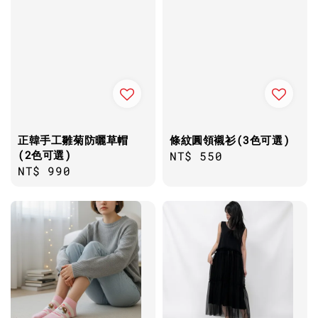
正韓手工雛菊防曬草帽
條紋圓領襯衫(3色可選)
(2色可選)
Regular
NT$ 550
Regular
NT$ 990
price
price