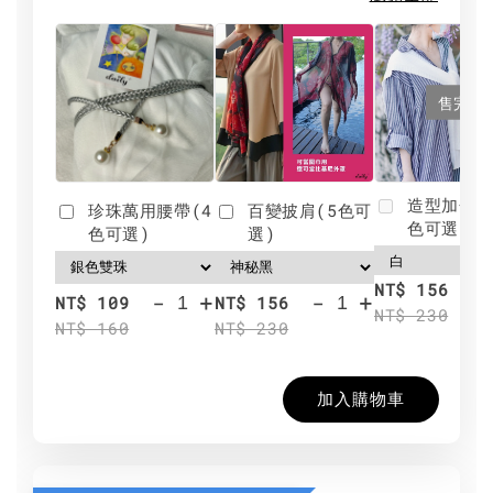
售完
造型加分肩
珍珠萬用腰帶(4
百變披肩(5色可
色可選)
色可選)
選)
NT$ 156
-
+
-
+
NT$ 109
NT$ 156
NT$ 230
NT$ 160
NT$ 230
加入購物車