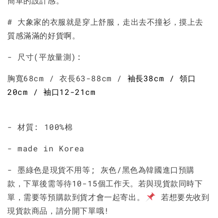
簡單的設計感。
# 大象家的衣服就是穿上舒服，走出去不撞衫，摸上去
質感滿滿的好貨啊。
- 尺寸(平放量測):
胸寬68cm / 衣長63-88cm /
袖長38cm / 領口
20cm / 袖口12-21cm
- 材質: 100%棉
- made in Korea
- 墨綠色是現貨不用等; 灰色/黑色為韓國進口預購
款，下單後需等待10-15個工作天。若與現貨款同時下
單，需要等預購款到貨才會一起寄出。
若想要先收到
現貨款商品，請分開下單哦!