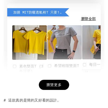
加購 MIT防曬透氣棉T 只要190元
瀏覽全部
每日一笑雙
希望相隨雙面T
素色雙面T (3
色可選)
-
NT$ 190
瀏覽更多
NT$ 450
-
+
-
+
NT$ 190
NT$ 190
NT$ 450
NT$ 450
# 這款真的是簡約又好看的設計。
加入購物車