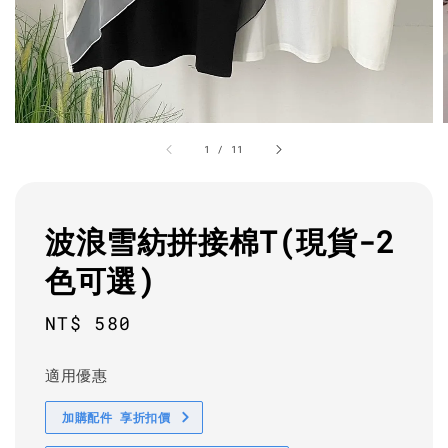
1
/
11
波浪雪紡拼接棉T(現貨-2
色可選)
Regular
NT$ 580
price
適用優惠
加購配件 享折扣價