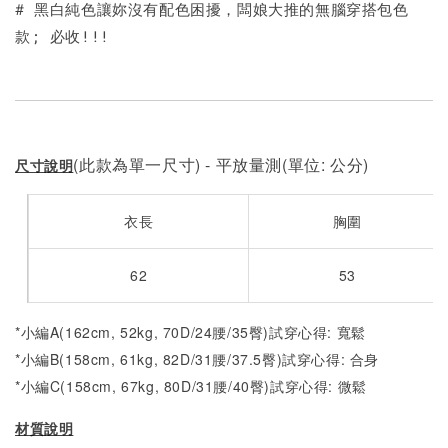
# 黑白純色讓妳沒有配色困擾，闆娘大推的無腦穿搭包色
款; 必收!!!
(此款為單一尺寸) - 平放量測(單位: 公分)
尺寸說明
衣長
胸圍
62
53
*小編A(162cm, 52kg, 70D/24腰/35臀)試穿心得: 寬鬆
*小編B(158cm, 61kg, 82D/31腰/37.5臀)試穿心得: 合身
*小編C(158cm, 67kg, 80D/31腰/40臀)試穿心得: 微鬆
材質說明