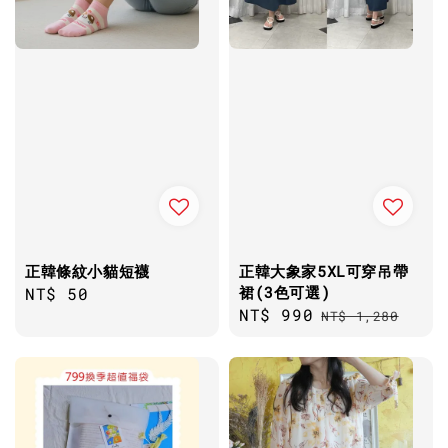
正韓條紋小貓短襪
正韓大象家5XL可穿吊帶
裙(3色可選)
Regular
NT$ 50
Sale
NT$ 990
Regular
price
NT$ 1,280
price
price