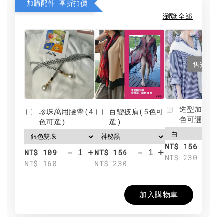
加購配件 享折扣價
瀏覽全部
售完
造型加分肩
珍珠萬用腰帶(4
百變披肩(5色可
色可選)
色可選)
選)
NT$ 156
-
+
-
+
NT$ 109
NT$ 156
NT$ 230
NT$ 160
NT$ 230
加入購物車