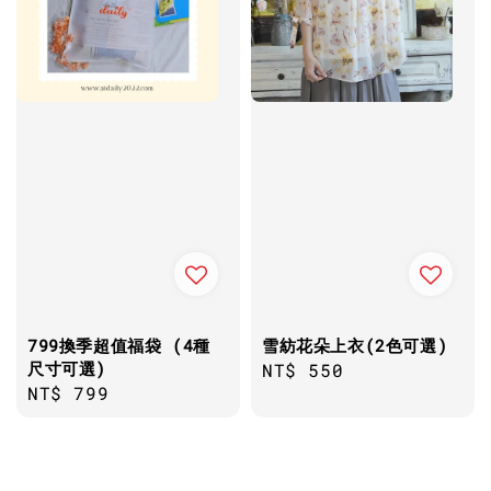
799換季超值福袋 (4種
雪紡花朵上衣(2色可選)
尺寸可選)
Regular
NT$ 550
Regular
NT$ 799
price
price