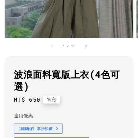
1
/
11
波浪面料寬版上衣(4色可
選)
Regular
NT$ 650
售完
price
適用優惠
加購配件 享折扣價