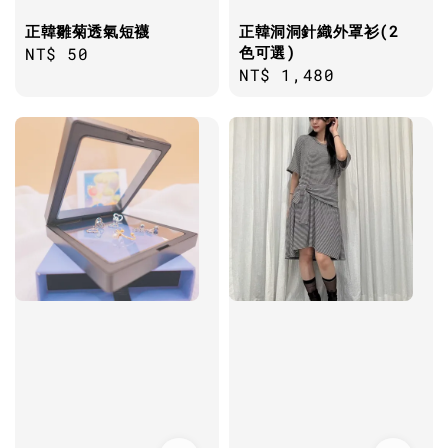
正韓雛菊透氣短襪
正韓洞洞針織外罩衫(2
色可選)
Regular
NT$ 50
Regular
NT$ 1,480
price
price