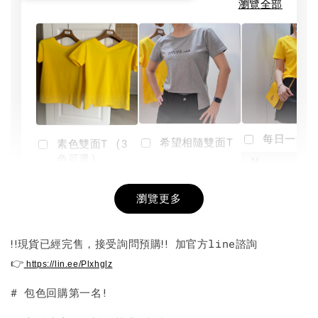
瀏覽全部
每日一笑雙
希望相隨雙面T
素色雙面T (3
色可選)
-
NT$ 190
瀏覽更多
NT$ 450
-
+
-
+
NT$ 190
NT$ 190
NT$ 450
NT$ 450
‼️現貨已經完售，接受詢問預購‼️ 加官方line諮詢
👉
加入購物車
https://lin.ee/Plxhglz
# 包色回購第一名!