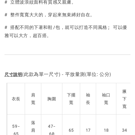
# 立體波浪紋面料有質感又親膚。
# 整件寬寬大大的，穿起來無束縛好自在。
# 搭配不同的下著和鞋/包，就可以打造不同風格; 可以優
雅可以大方，超百搭。
(此款為單一尺寸) - 平放量測(單位: 公分)
尺寸說明
腋
肩
下擺
袖
袖口
衣長
胸圍
下
寬
寬
長
寬
寬
落
59-
47-
肩
65
17
18
34
65
60