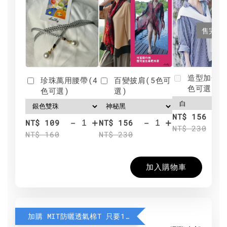
售完
造型加分肩
珍珠萬用腰帶(4
百變披肩(5色可
色可選)
色可選)
選)
NT$ 156
-
+
-
+
NT$ 109
NT$ 156
NT$ 230
NT$ 160
NT$ 230
加入購物車
加購 MIT防曬透氣棉T 只要190元