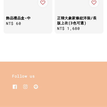
飾品禮品盒-中
正韓大象家條紋洋裝/長
版上衣(3色可選)
Regular
NT$ 60
Regular
NT$ 1,680
price
price
Follow us