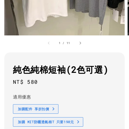
1
/
11
純色純棉短袖(2色可選)
Regular
NT$ 580
price
適用優惠
加購配件 享折扣價
加購 MIT防曬透氣棉T 只要190元