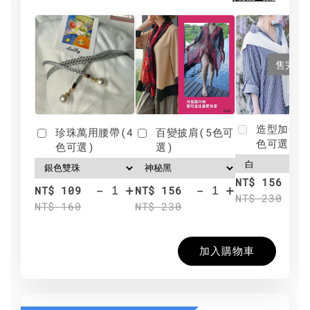
售完
造型加分肩
珍珠萬用腰帶(4
百變披肩(5色可
色可選)
色可選)
選)
NT$ 156
-
+
-
+
NT$ 109
NT$ 156
NT$ 230
NT$ 160
NT$ 230
加入購物車