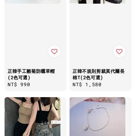
正韓手工雛菊防曬草帽
正韓不規則剪裁莫代爾長
(2色可選)
棉T(2色可選)
Regular
NT$ 990
Regular
NT$ 1,580
price
price