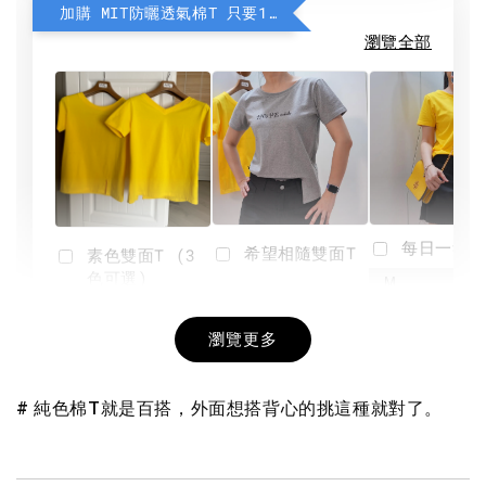
加購 MIT防曬透氣棉T 只要190元
瀏覽全部
每日一笑雙
希望相隨雙面T
素色雙面T (3
色可選)
-
NT$ 190
瀏覽更多
NT$ 450
-
+
-
+
NT$ 190
NT$ 190
NT$ 450
NT$ 450
# 純色棉T就是百搭，外面想搭背心的挑這種就對了。
加入購物車