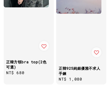
正韓方領bra top(2色
可選)
正韓925純銀優雅不求人
Regular
NT$ 680
手鍊
price
Regular
NT$ 1,080
price