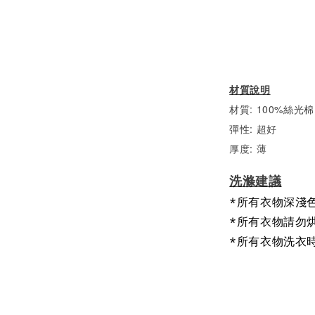
材質說明
材質: 100%絲光棉
彈性: 超好
厚度: 薄
洗滌建議
*所有衣物深淺
*所有衣物請勿
*所有衣物洗衣