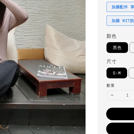
加購配件 
加購 MIT
顏色
黑色
尺寸
S-M
數量