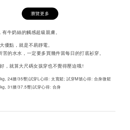
希望相隨雙面T
每日一笑雙面T
面T (3色
瀏覽更多
棉，有牛奶絲的觸感超級親膚。
-
+
-
+
-
+
NT$ 190
NT$ 190
N
NT$ 450
NT$ 450
N
一大優點，就是不易靜電。
苦的水水，一定要多買幾件當每日的打底衫穿。
加入購物車
級好，就算大尺碼女孩穿也不覺得壓迫哦!
52kg, 24腰/35臀)試穿L心得: 太寬鬆; 試穿M號心得: 合身微鬆
1kg, 31腰/37.5臀)試穿心得:
合身