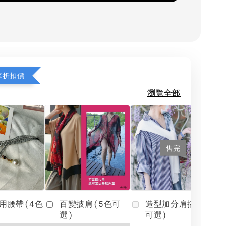
享折扣價
瀏覽全部
售完
用腰帶(4色
百變披肩(5色可
造型加分肩搭(4色
選)
可選)