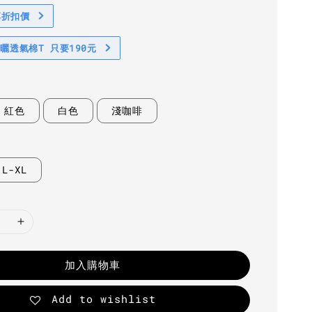
享折扣價
防曬透氣棉T 只要190元
紅色
白色
淺咖啡
L-XL
加入購物車
Add to wishlist