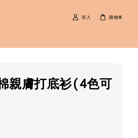
登入
購物車
棉親膚打底衫(4色可
r
0