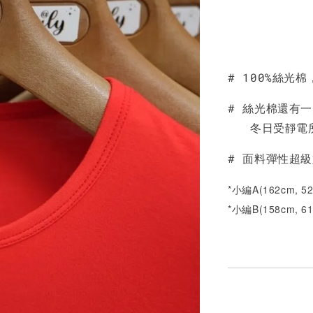
素色雙
可選)
# 100%絲光
NT$ 190
NT$ 450
# 絲光棉還有
冬日受靜電所
# 面料彈性超
*小編A(162cm, 
*小編B(158cm, 6