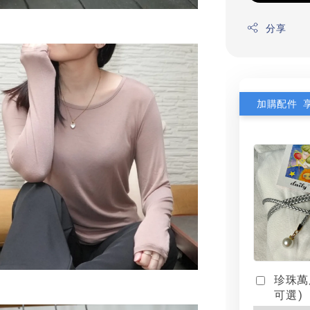
分享
加購配件 
珍珠萬
可選)