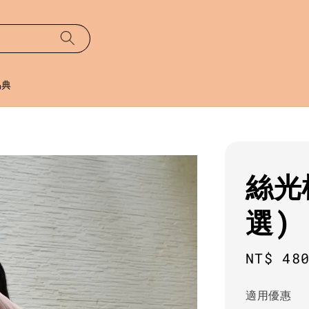
易典
絲光
選)
Regula
NT$ 48
price
適用優惠