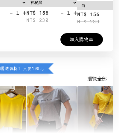
-
+
-
+
NT$ 156
N
NT$ 156
NT$ 230
N
NT$ 230
加入購物車
防曬透氣棉T 只要190元
瀏覽全部