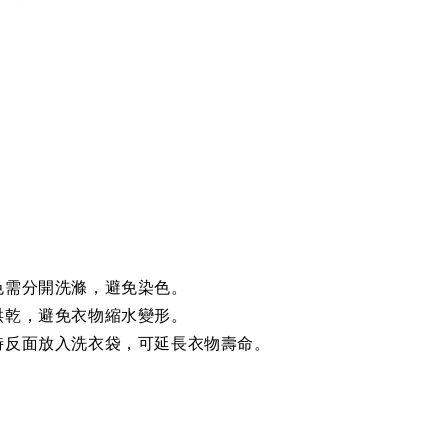
色需分開洗滌，避免染色。
烘乾，避免衣物縮水變形。
時反面放入洗衣袋，可延長衣物壽命。