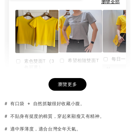
瀏覽全部
每日一笑雙
希望相隨雙面T
素色雙面T (3
色可選)
-
NT$ 190
瀏覽更多
NT$ 450
-
+
-
+
NT$ 190
NT$ 190
NT$ 450
NT$ 450
# 有口袋 + 自然抓皺很好收藏小腹。
加入購物車
# 不貼身有挺度的棉質，穿起來顯瘦又有精神。
# 適中厚薄度，適合台灣全年天氣。