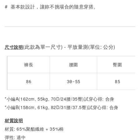
# 基本款設計，讓妳不挑場合的隨意穿搭。
(此款為單一尺寸) - 平放量測(單位: 公分)
尺寸說明
褲長
腰圍
臀圍
86
30-55
85
*小編A(162cm, 55kg, 70D/24腰/35臀)試穿心得: 合身
*小編B(158cm, 61kg, 82D/31腰/37.5臀)試穿心得:
合身
材質說明
材質: 65%聚酯纖維 + 35%棉
彈性: 適中