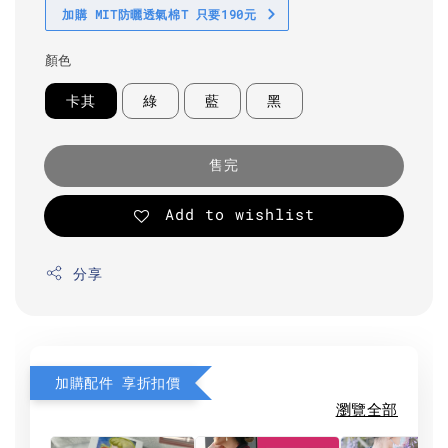
加購 MIT防曬透氣棉T 只要190元
顏色
卡其
綠
藍
黑
售完
Add to wishlist
分享
加購配件 享折扣價
瀏覽全部