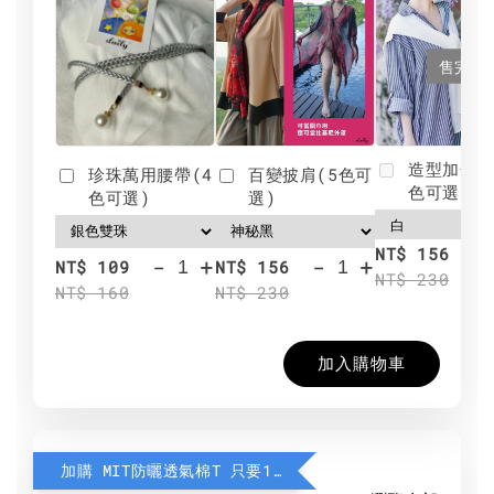
售完
造型加分肩
珍珠萬用腰帶(4
百變披肩(5色可
色可選)
色可選)
選)
NT$ 156
-
+
-
+
NT$ 109
NT$ 156
NT$ 230
NT$ 160
NT$ 230
加入購物車
加購 MIT防曬透氣棉T 只要190元