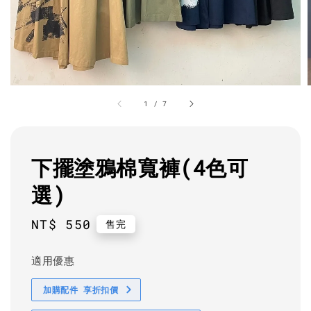
1
/
7
下擺塗鴉棉寬褲(4色可
選)
Regular
NT$ 550
售完
price
適用優惠
加購配件 享折扣價