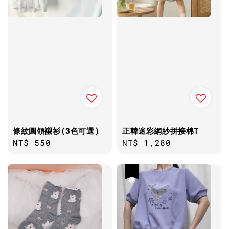
條紋圓領襯衫(3色可選)
正韓迷彩網紗拼接棉T
Regular
NT$ 550
Regular
NT$ 1,280
price
price
優惠