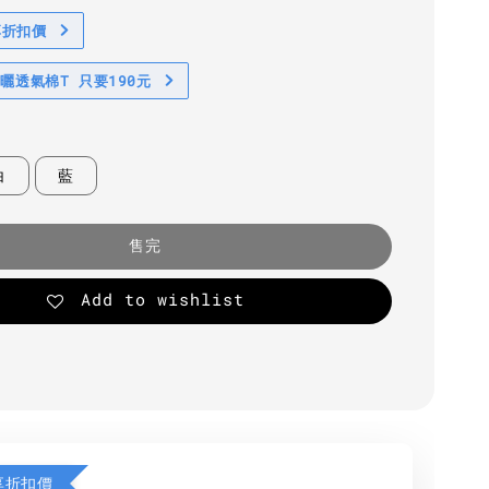
享折扣價
防曬透氣棉T 只要190元
白
藍
售完
Add to wishlist
享折扣價