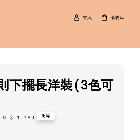
登入
購物車
則下擺長洋裝(3色可
0
Regular
售完
NT$ 1,180
price