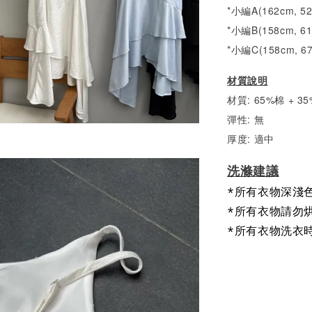
*小編A(162cm, 
*小編B(158cm, 6
*小編C(158cm, 6
材質說明
材質: 65%棉 + 
彈性: 無
厚度: 適中
洗滌建議
*所有衣物深淺
*所有衣物請勿
*所有衣物洗衣