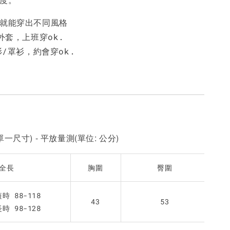
衣就能穿出不同風格
加入購物車
套，上班穿ok.
衫/罩衫，約會穿ok.
一尺寸) - 平放量測(單位: 公分)
全長
胸圍
臀圍
時 88-118
43
53
時 98-128