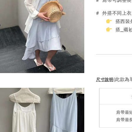
# 外搭不同上
搭西裝外
搭
襯
(此款為單
尺寸說明
肩帶最短
肩帶最長