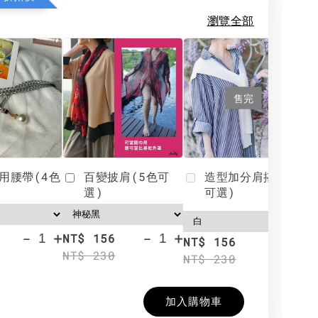
瀏覽全部
售完
用腰帶(4色
百變披肩(5色可
造型加分肩搭(4色
選)
可選)
-
+
-
+
NT$ 156
N
NT$ 156
NT$ 230
N
NT$ 230
加入購物車