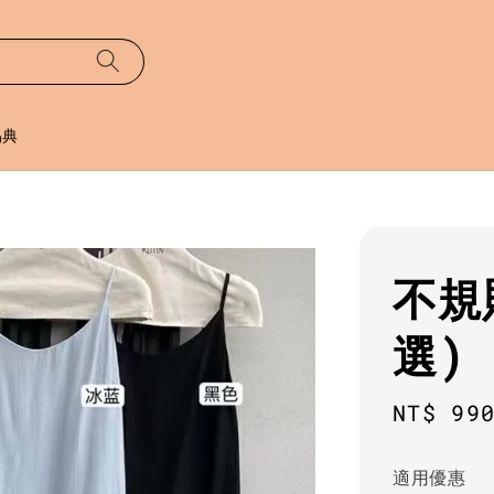
易典
不規
選)
Sale
NT$ 99
price
適用優惠