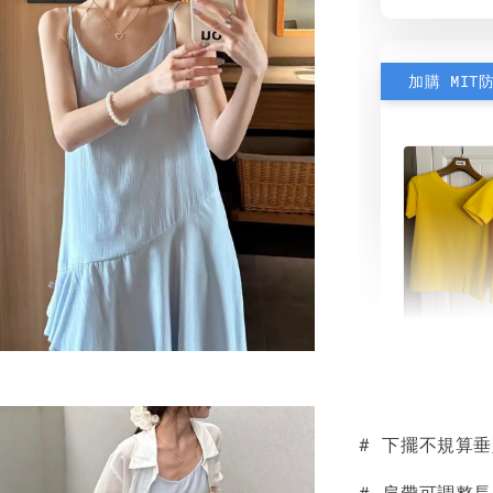
加購 MIT
素色雙
可選)
# 下擺不規算
NT$ 190
NT$ 450
# 肩帶可調整