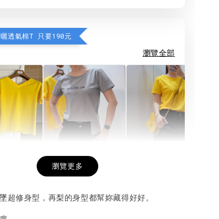
防曬透氣棉T 只要190元
瀏覽全部
希望相隨雙面T
每日一笑雙面T
面T (3色
瀏覽更多
垂墜超修身型，再梨的身型都幫妳藏得好好。
-
+
-
+
-
+
NT$ 190
NT$ 190
N
NT$ 450
NT$ 450
N
長度。