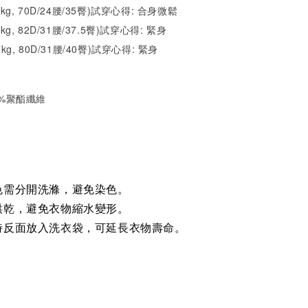
52kg, 70D/24腰/35臀)試穿心得: 合身微鬆
1kg, 82D/31腰/37.5臀)試穿心得: 緊身
7kg, 80D/31腰/40臀)試穿心得: 緊身
35%聚酯纖維
色需分開洗滌，避免染色。
烘乾，避免衣物縮水變形。
時反面放入洗衣袋，可延長衣物壽命。