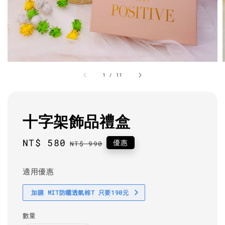
1
/
11
十字架飾品禮盒
Sale
NT$ 580
Regular
優惠
NT$ 990
price
price
適用優惠
加購 MIT防曬透氣棉T 只要190元
數量