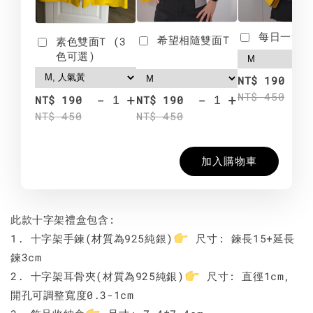
每日一笑雙
希望相隨雙面T
素色雙面T (3
色可選)
-
NT$ 190
NT$ 450
-
+
-
+
NT$ 190
NT$ 190
NT$ 450
NT$ 450
加入購物車
此款十字架禮盒包含:
1. 十字架手鍊(材質為925純銀)
尺寸: 鍊長15+延長
鍊3cm
2. 十字架耳骨夾(材質為925純銀)
尺寸: 直徑1cm,
開孔可調整寬度0.3-1cm