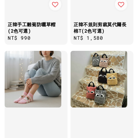
正韓手工雛菊防曬草帽
正韓不規則剪裁莫代爾長
(2色可選)
棉T(2色可選)
Regular
NT$ 990
Regular
NT$ 1,580
price
price